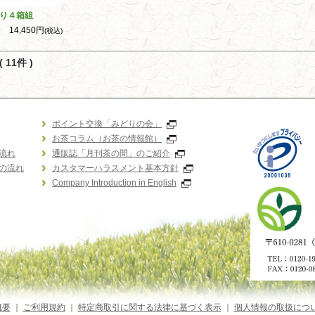
り４箱組
14,450円
(税込)
 11件 )
ポイント交換「みどりの会」
お茶コラム（お茶の情報館）
流れ
通販誌「月刊茶の間」のご紹介
の流れ
カスタマーハラスメント基本方針
Company Introduction in English
概要
｜
ご利用規約
｜
特定商取引に関する法律に基づく表示
｜
個人情報の取扱につ