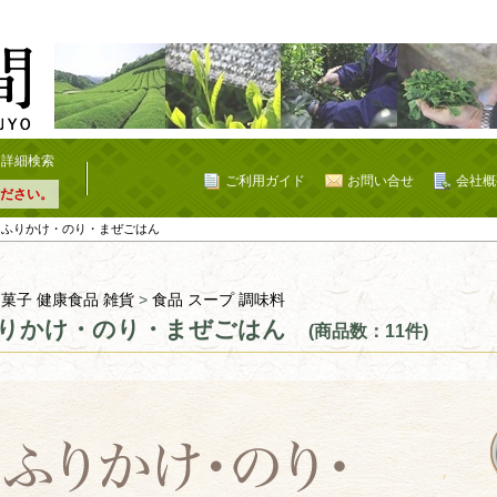
詳細検索
ご利用ガイド
お問い合せ
会社概
ださい。
 ふりかけ・のり・まぜごはん
 菓子 健康食品 雑貨
>
食品 スープ 調味料
りかけ・のり・まぜごはん
(商品数：11件)