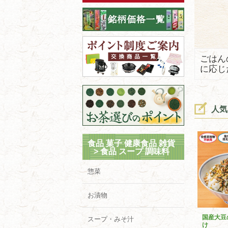
ごはん
に応じ
人気
食品 菓子 健康食品 雑貨
>
食品 スープ 調味料
惣菜
お漬物
国産大豆
スープ・みそ汁
け