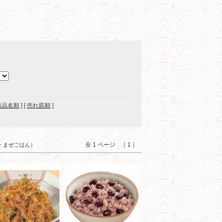
商品名順
] [
売れ筋順
]
全 1 ページ ｜1｜
り・まぜごはん）