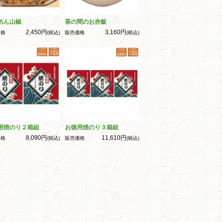
めん山椒
茶の間のお赤飯
2,450円
3,160円
価格
(税込)
販売価格
(税込)
用焼のり２箱組
お徳用焼のり３箱組
8,090円
11,610円
価格
(税込)
販売価格
(税込)