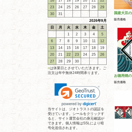
16
17
18
19
20
21
22
23
24
25
26
27
28
29
国産大豆の
30
31
販売価格
2026年9月
日
月
火
水
木
金
土
1
2
3
4
5
6
7
8
9
10
11
12
13
14
15
16
17
18
19
20
21
22
23
24
25
26
27
28
29
30
■
は休業日とさせていただきます。ご
注文は年中無休24時間承ります。
お徳用焼の
販売価格
当サイトは、ジオトラストの認証を
受けています。シールをクリックす
ると、サイト運営会社の身元確認が
できます。個人情報はSSLにより暗
号化送信されます。