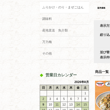
ふりかけ・のり・まぜごはん
販売価格
調味料
表示方
産地直送 魚介類
絞り込
万力梅
並び替
その他
表示件
商品一覧 (
営業日カレンダー
2026年8月
日
月
火
水
木
金
土
1
2
3
4
5
6
7
8
9
10
11
12
13
14
15