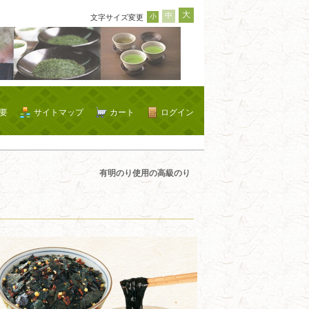
大
中
小
文字サイズ変更
要
サイトマップ
カート
ログイン
有明のり使用の高級のり