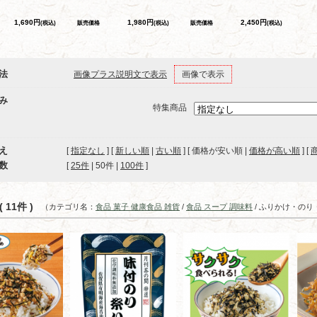
1,690円
1,980円
2,450円
(税込)
販売価格
(税込)
販売価格
(税込)
法
画像プラス説明文で表示
画像で表示
み
特集商品
え
[
指定なし
] [
新しい順
|
古い順
] [ 価格が安い順 |
価格が高い順
] [
数
[ 
25件
 | 
50件
 | 
100件
 ]
 11件 )
（カテゴリ名：
食品 菓子 健康食品 雑貨
/
食品 スープ 調味料
/ ふりかけ・の