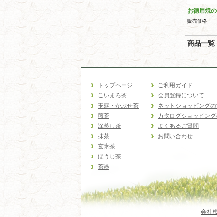
お徳用焼の
販売価格
商品一覧 (
トップページ
ご利用ガイド
こいまろ茶
会員登録について
玉露・かぶせ茶
ネットショッピングの
煎茶
カタログショッピング
深蒸し茶
よくあるご質問
抹茶
お問い合わせ
玄米茶
ほうじ茶
茶器
会社