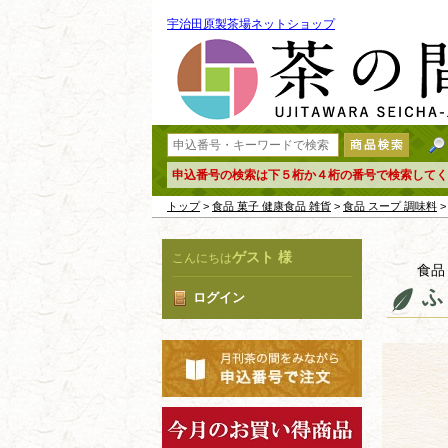
宇治田原製茶場ネットショップ
申込番号の検索は下５桁か４桁の番号で検索してく
トップ
>
食品 菓子 健康食品 雑貨
>
食品 スープ 調味料
>
ゲスト 様
こんにちは
食品
ふ
ログイン