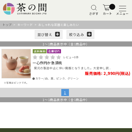
さがす
カート
メニュー
トップ
> キーワード > おしゃれな茶器と楽しみたい
並び替え
絞り込み
1
～
1
商品表示中（全
1
商品中）
レビュー
0
件
一心作円か急須桃
窯元の製造中止に伴い廃版となりました。大変申し訳..
販売価格: 2,990円(税込)
●カラー/白、黒、ピンク、グリーン
※写真はピンクです。
1
1
～
1
商品表示中（全
1
商品中）