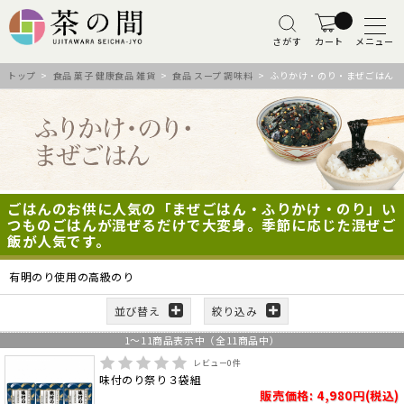
さがす
カート
メニュー
トップ
>
食品 菓子 健康食品 雑貨
>
食品 スープ 調味料
> ふりかけ・のり・まぜごはん
ごはんのお供に人気の「まぜごはん・ふりかけ・のり」い
つものごはんが混ぜるだけで大変身。季節に応じた混ぜご
飯が人気です。
有明のり使用の高級のり
並び替え
絞り込み
1
～
11
商品表示中（全
11
商品中）
レビュー
0
件
味付のり祭り３袋組
販売価格: 4,980円(税込)