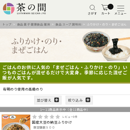
さがす
カート
メニュー
トップ
>
食品 菓子 健康食品 雑貨
>
食品 スープ 調味料
> ふりかけ・のり・まぜごはん
ごはんのお供に人気の「まぜごはん・ふりかけ・のり」い
つものごはんが混ぜるだけで大変身。季節に応じた混ぜご
飯が人気です。
有明のり使用の高級のり
並び替え
絞り込み
1
～
11
商品表示中（全
11
商品中）
レビュー
0
件
国産大豆の納豆ふりかけ
限定個数５００