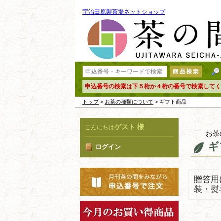
宇治田原製茶場ネットショップ
申込番号の検索は下５桁か４桁の番号で検索してく
トップ
>
お茶の種類について
> ギフト商品
ゲスト 様
こんにちは
お茶
ギ
ログイン
贈答用
装・熨