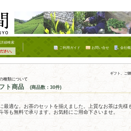
詳細検索
ご利用ガイド
お問い合せ
会社概
ださい。
ギフト、ご贈
の種類について
フト商品
(商品数：30件)
に最適な。お茶のセットを揃えました。上質なお茶は先様
斗等も無料で承ります。お気軽にご用命下さいませ。