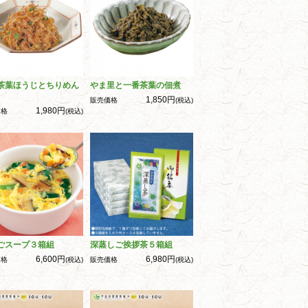
茶葉ほうじとちりめん
やま里と一番茶葉の佃煮
1,850円
販売価格
(税込)
1,980円
価格
(税込)
ごスープ３箱組
深蒸しご挨拶茶５箱組
6,600円
6,980円
価格
(税込)
販売価格
(税込)