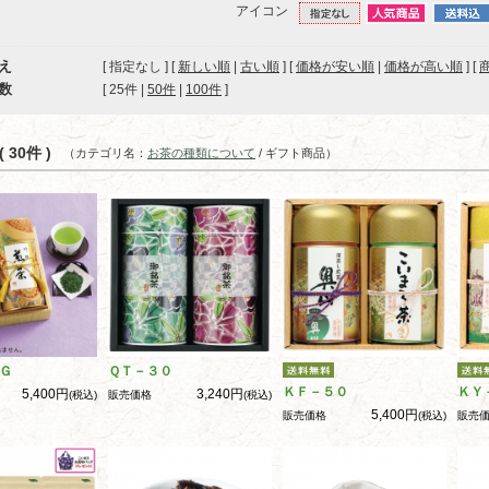
アイコン
え
[ 指定なし ] [
新しい順
|
古い順
] [
価格が安い順
|
価格が高い順
] [
数
[ 
25件
 | 
50件
 | 
100件
 ]
 30件 )
（カテゴリ名：
お茶の種類について
/ ギフト商品）
Ｇ
ＱＴ－３０
ＫＦ－５０
ＫＹ
5,400円
3,240円
(税込)
販売価格
(税込)
5,400円
販売価格
(税込)
販売