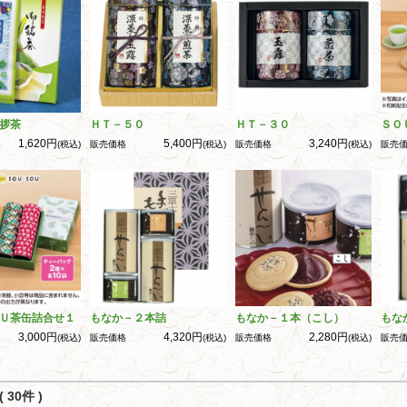
拶茶
ＨＴ－５０
ＨＴ－３０
ＳＯ
1,620円
5,400円
3,240円
(税込)
販売価格
(税込)
販売価格
(税込)
販売
Ｕ茶缶詰合せ１
もなか－２本詰
もなか－１本（こし）
もな
3,000円
4,320円
2,280円
(税込)
販売価格
(税込)
販売価格
(税込)
販売
 30件 )