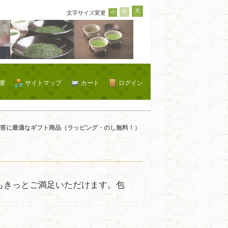
大
中
小
文字サイズ変更
要
サイトマップ
カート
ログイン
答に最適なギフト商品（ラッピング・のし無料！）
もきっとご満足いただけます。包