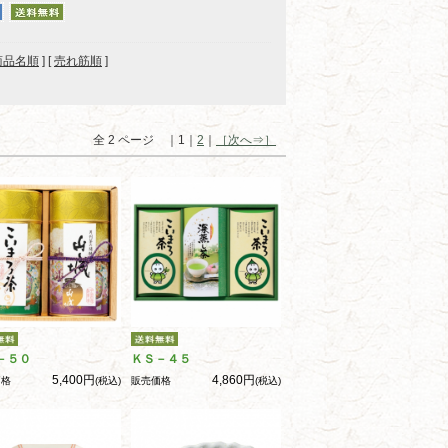
商品名順
] [
売れ筋順
]
全 2 ページ ｜1｜
2
｜
［次へ⇒］
－５０
ＫＳ－４５
5,400円
4,860円
価格
(税込)
販売価格
(税込)