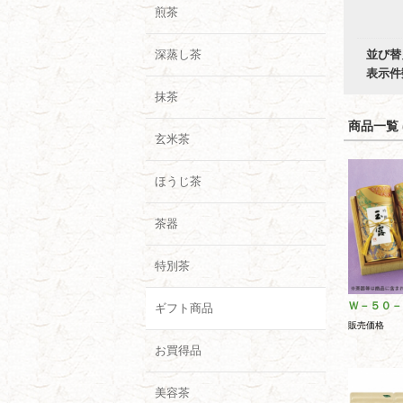
煎茶
深蒸し茶
並び替
表示件
抹茶
商品一覧 (
玄米茶
ほうじ茶
茶器
特別茶
Ｗ－５０－
ギフト商品
販売価格
お買得品
美容茶