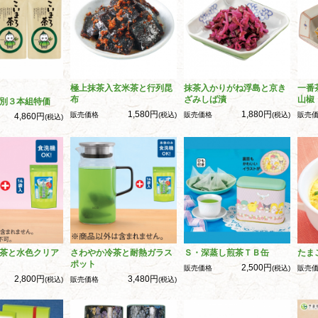
極上抹茶入玄米茶と行列昆
抹茶入かりがね浮島と京き
一番
布
ざみしば漬
山椒
別３本組特価
1,580円
1,880円
販売価格
(税込)
販売価格
(税込)
販売
4,860円
(税込)
茶と水色クリア
さわやか冷茶と耐熱ガラス
Ｓ・深蒸し煎茶ＴＢ缶
たま
ポット
2,500円
販売価格
(税込)
販売
2,800円
3,480円
(税込)
販売価格
(税込)