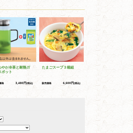
わやか冷茶と耐熱ガ
たまごスープ３箱組
スポット
3,480円
6,600円
価格
(税込)
販売価格
(税込)