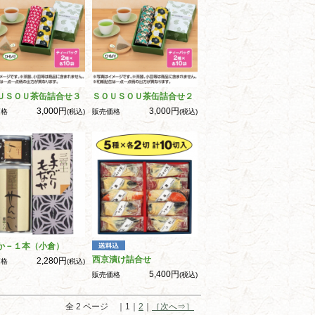
ＵＳＯＵ茶缶詰合せ３
ＳＯＵＳＯＵ茶缶詰合せ２
3,000円
3,000円
価格
(税込)
販売価格
(税込)
か－１本（小倉）
西京漬け詰合せ
2,280円
価格
(税込)
5,400円
販売価格
(税込)
全 2 ページ ｜1｜
2
｜
［次へ⇒］