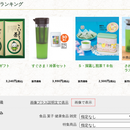
ランキング
ギフト
すぐさま！冷茶セット
Ｓ・深蒸し煎茶ＴＢ缶
さ
ラ
3,240円
3,990円
2,500円
(税込)
販売価格
(税込)
販売価格
(税込)
販売
法
画像プラス説明文で表示
画像で表示
み
食品 菓子 健康食品 雑貨
特集商品