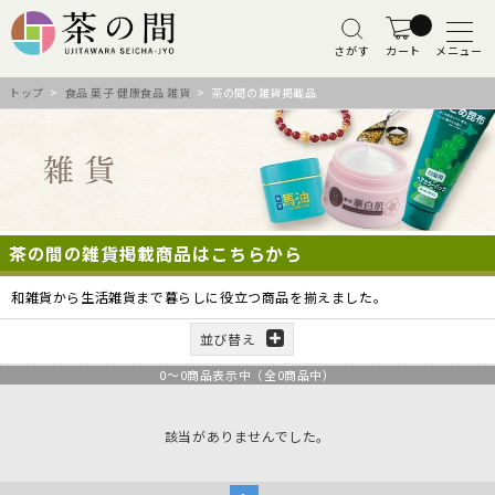
さがす
カート
メニュー
トップ
>
食品 菓子 健康食品 雑貨
> 茶の間の雑貨掲載品
茶の間の雑貨掲載商品はこちらから
和雑貨から生活雑貨まで暮らしに役立つ商品を揃えました。
並び替え
0
～
0
商品表示中（全
0
商品中）
該当がありませんでした。