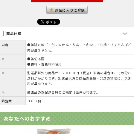
お気に入りに登録
商品仕様
内容
●缶詰８缶（１缶：みかん・りんご・和なし・白桃・さくらんぼ／
内容量２９５ｇ）
※
●缶切不要
●香料・着色料不使用
※
別送品以外の商品が１２０００円（税込）未満の場合は、その分に
送料がかかります。別送品以外の商品の金額・発送の地域により送
料が異なります。
※
産直品の為配送日時のご指定は出来かねます。
限定数
３００個
あなたへのおすすめ