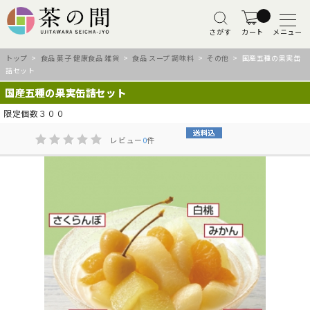
さがす
カート
メニュー
トップ
>
食品 菓子 健康食品 雑貨
>
食品 スープ 調味料
>
その他
> 国産五種の果実缶
詰セット
国産五種の果実缶詰セット
限定個数３００
レビュー
0
件