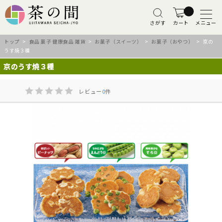
さがす
カート
メニュー
トップ
>
食品 菓子 健康食品 雑貨
>
お菓子（スイーツ）
>
お菓子（おやつ）
> 京の
うす焼３種
京のうす焼３種
レビュー
0
件