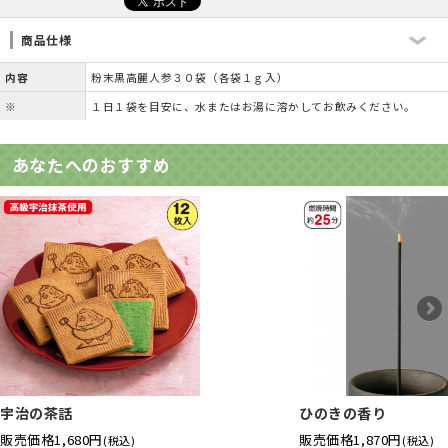
商品仕様
内容
粉末黒高麗人参３０袋（各袋１ｇ入）
※
１日１袋を目安に、水またはお湯に溶かしてお飲みください。
あなたへのおすすめ
宇治の茶話
ひのきの香り
販売価格
1,680円
販売価格
1,870円
(税込)
(税込)