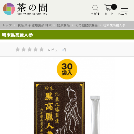
さがす
カート
メニュー
トップ
>
食品 菓子 健康食品 雑貨
>
健康食品
>
その他健康食品
> 粉末黒高麗人参
粉末黒高麗人参
レビュー
0
件