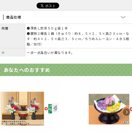
商品仕様
内容
●深蒸し煎茶５０ｇ袋１本
●置物２種各１個（きゅうり：約６．５×２．５×高さ３ｃｍ・な
す：約４×２．５×高さ３．５ｃｍ／ちりめんレーヨン・ＡＢＳ樹
脂／台付）
※
一点一点風合いが異なります。
あなたへのおすすめ