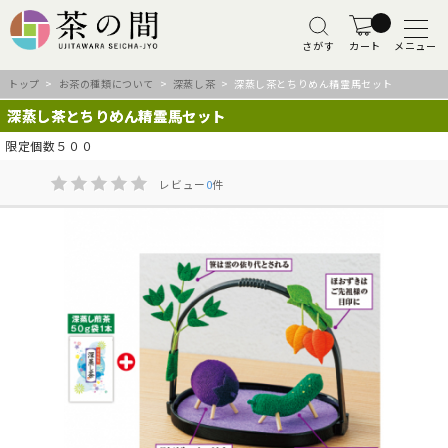
さがす
カート
メニュー
トップ
>
お茶の種類について
>
深蒸し茶
> 深蒸し茶とちりめん精霊馬セット
深蒸し茶とちりめん精霊馬セット
限定個数５００
レビュー
0
件