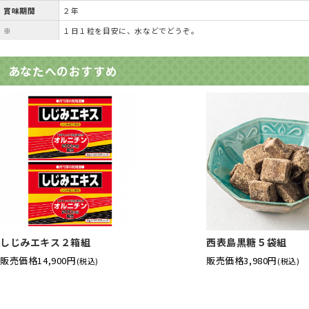
賞味期間
２年
※
１日１粒を目安に、水などでどうぞ。
あなたへのおすすめ
しじみエキス２箱組
西表島黒糖５袋組
販売価格
14,900円
販売価格
3,980円
(税込)
(税込)