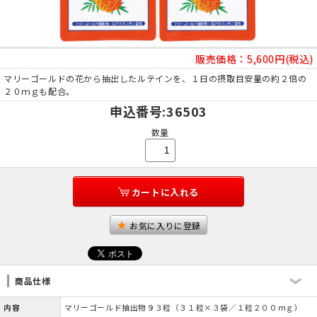
販売価格：
5,600円(税込)
マリーゴールドの花から抽出したルテインを、１日の摂取目安量の約２倍の
２０ｍｇも配合。
申込番号
:36503
数量
カートに入れる
お気に入りに登録
商品仕様
内容
マリーゴールド抽出物９３粒（３１粒×３袋／１粒２００ｍｇ）