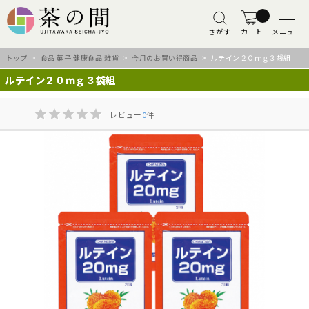
さがす
カート
メニュー
トップ
>
食品 菓子 健康食品 雑貨
>
今月のお買い得商品
> ルテイン２０ｍｇ３袋組
ルテイン２０ｍｇ３袋組
レビュー
0
件