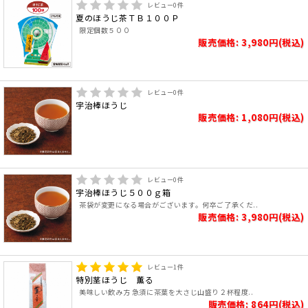
レビュー
0
件
夏のほうじ茶ＴＢ１００Ｐ
限定個数５００
販売価格: 3,980円(税込)
レビュー
0
件
宇治棒ほうじ
販売価格: 1,080円(税込)
レビュー
0
件
宇治棒ほうじ５００ｇ箱
茶袋が変更になる場合がございます。何卒ご了承くだ..
販売価格: 3,980円(税込)
レビュー
1
件
特別茎ほうじ 薫る
美味しい飲み方 急須に茶葉を大さじ山盛り２杯程度..
販売価格: 864円(税込)