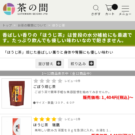
さがす
カート
メニュー
トップ
>
お茶の種類について
> ほうじ茶
香ばしい香りの「ほうじ茶」は普段の水分補給にも最適で
す。たっぷり飲んでも優しい味わいなので飽きません。
「ほうじ茶」焙じた香ばしい薫りと身体や胃腸にも優しい味わい
並び替え
絞り込み
1
～
12
商品表示中（全
12
商品中）
レビュー
0
件
ごぼう焙じ茶
ごぼう茶で簡単手軽な美容習慣を始めてみませんか。
販売価格: 1,404円(税込)～
●サイズ・数量/３０Ｐ、６０Ｐ
レビュー
1
件
ほうじ茶 瑞凰
美味しい飲み方 茶葉を８ｇを急須に入れ、お湯を１..