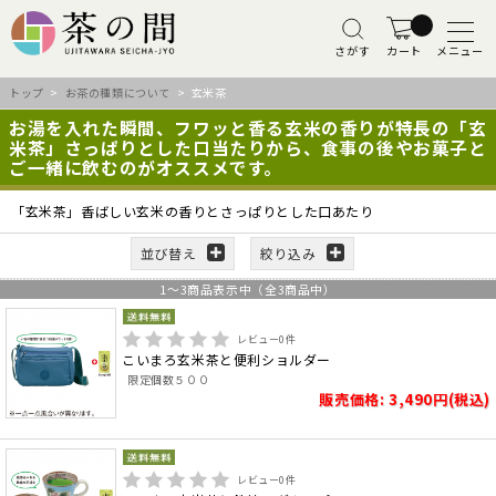
さがす
カート
メニュー
トップ
>
お茶の種類について
> 玄米茶
お湯を入れた瞬間、フワッと香る玄米の香りが特長の「玄
米茶」さっぱりとした口当たりから、食事の後やお菓子と
ご一緒に飲むのがオススメです。
「玄米茶」香ばしい玄米の香りとさっぱりとした口あたり
並び替え
絞り込み
1
～
3
商品表示中（全
3
商品中）
レビュー
0
件
こいまろ玄米茶と便利ショルダー
限定個数５００
販売価格: 3,490円(税込)
レビュー
0
件