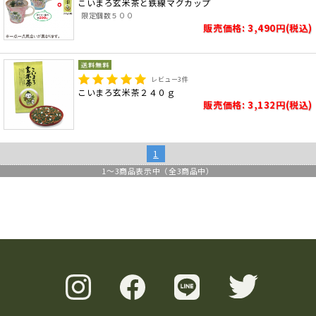
こいまろ玄米茶と鉄線マグカップ
限定個数５００
販売価格: 3,490円(税込)
レビュー
3
件
こいまろ玄米茶２４０ｇ
販売価格: 3,132円(税込)
1
1
～
3
商品表示中（全
3
商品中）