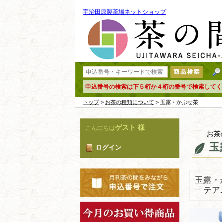
宇治田原製茶場ネットショップ
申込番号の検索は下５桁か４桁の番号で検索してく
トップ
>
お茶の種類について
> 玉露・かぶせ茶
ゲスト 様
こんにちは
お茶
玉
ログイン
玉露・
「テア