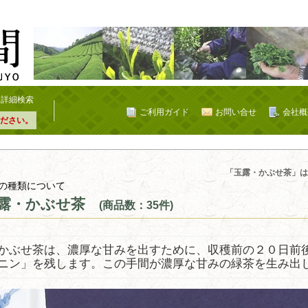
詳細検索
ご利用ガイド
お問い合せ
会社概
ださい。
「玉露・かぶせ茶」は
の種類について
露・かぶせ茶
(商品数：35件)
かぶせ茶は、濃厚な甘みを出すために、収穫前の２０日前
ニン」を残します。この手間が濃厚な甘みの緑茶を生み出