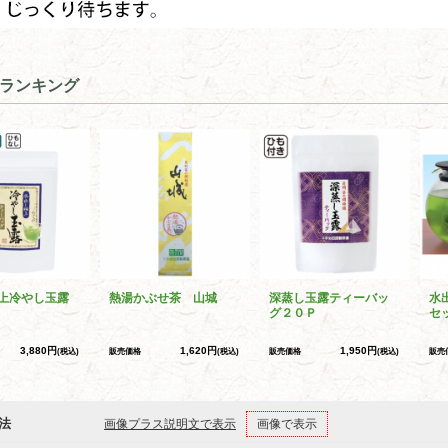
ランキング
上冷やし玉露
熱湯かぶせ茶 山城
深蒸し玉露ティーバッ
水
グ２０Ｐ
セ
3,880円
1,620円
1,950円
(税込)
販売価格
(税込)
販売価格
(税込)
販売
法
画像プラス説明文で表示
画像で表示