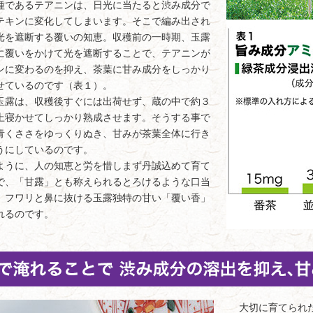
種であるテアニンは、日光に当たると渋み成分で
テキンに変化してしまいます。そこで編み出され
光を遮断する覆いの知恵。収穫前の一時期、玉露
に覆いをかけて光を遮断することで、テアニンが
ンに変わるのを抑え、茶葉に甘み成分をしっかり
せているのです（表１）。
露は、収穫後すぐには出荷せず、蔵の中で約３
上寝かせてしっかり熟成させます。そうする事で
青くささをゆっくりぬき、甘みが茶葉全体に行き
うにしているのです。
うに、人の知恵と労を惜しまず丹誠込めて育て
で、「甘露」とも称えられるとろけるような口当
、フワリと鼻に抜ける玉露独特の甘い「覆い香」
れるのです。
大切に育てられた