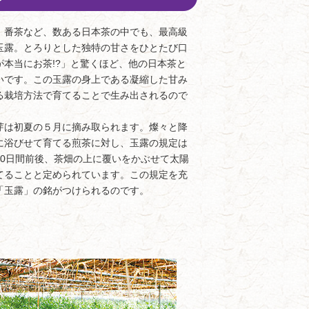
番茶など、数ある日本茶の中でも、最高級
玉露。とろりとした独特の甘さをひとたび口
が本当にお茶!?」と驚くほど、他の日本茶と
いです。この玉露の身上である凝縮した甘み
る栽培方法で育てることで生み出されるので
は初夏の５月に摘み取られます。燦々と降
に浴びせて育てる煎茶に対し、玉露の規定は
20日間前後、茶畑の上に覆いをかぶせて太陽
てることと定められています。この規定を充
「玉露」の銘がつけられるのです。