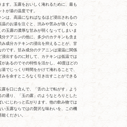
きます。玉露をおいしく淹れるために、最も
ントが湯の温度です。
ンは、高温になればなるほど浸出されるの
高温のお湯を注ぐと、渋みや苦みが強くなっ
くの玉露の濃厚な甘みが弱くなってしまいま
成分テアニンの他に、多少のカテキンも含ま
渋み成分カテキンの浸出を抑えることが、甘
なのです。甘み成分のテアニンは湯温に関係
ど浸出するのに対して、カテキンは低温では
質があるのでその特性を活かし、40度ほどの
お湯でじっくり時間をかけて淹れることで、
甘みを余すところなく引き出すことができる
露を口に含んで、「舌の上で転がす」よう
名の通り、「玉の露」のようなとろりとした
ぱいにじわっと広がります。他の飲み物では
ない玉露ならではの贅沢な味わいを、この機
堪能ください。