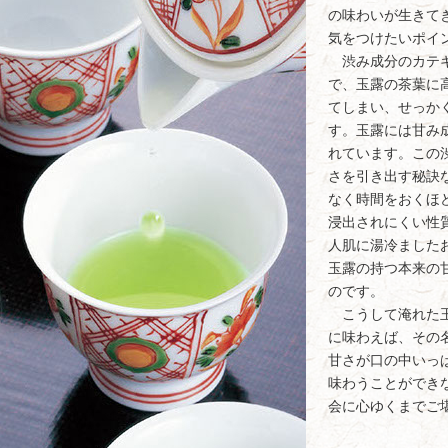
の味わいが生きて
気をつけたいポイ
渋み成分のカテキ
で、玉露の茶葉に
てしまい、せっか
す。玉露には甘み
れています。この
さを引き出す秘訣
なく時間をおくほ
浸出されにくい性
人肌に湯冷ました
玉露の持つ本来の
のです。
こうして淹れた玉
に味わえば、その
甘さが口の中いっ
味わうことができ
会に心ゆくまでご