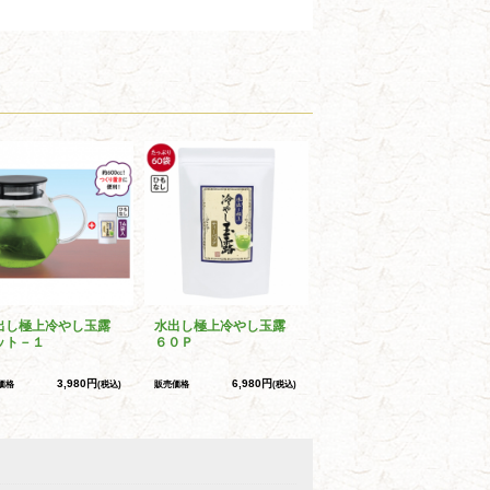
出し極上冷やし玉露
水出し極上冷やし玉露
ット－１
６０Ｐ
3,980円
6,980円
価格
(税込)
販売価格
(税込)