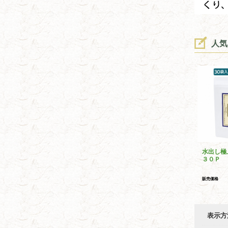
人気
水出し極
３０Ｐ
販売価格
表示方