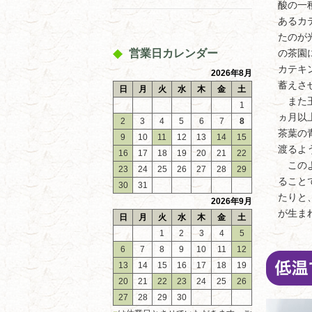
酸の一
あるカ
たのが
営業日カレンダー
の茶園
カテキ
2026年8月
蓄えさ
日
月
火
水
木
金
土
また玉
1
ヵ月以
2
3
4
5
6
7
8
茶葉の
9
10
11
12
13
14
15
渡るよ
16
17
18
19
20
21
22
このよ
23
24
25
26
27
28
29
ること
30
31
たりと
2026年9月
が生ま
日
月
火
水
木
金
土
1
2
3
4
5
6
7
8
9
10
11
12
13
14
15
16
17
18
19
20
21
22
23
24
25
26
27
28
29
30