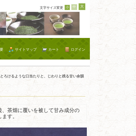
大
中
小
文字サイズ変更
要
サイトマップ
カート
ログイン
とろけるような口当たりと、じわりと残る甘い余韻
後、茶畑に覆いを被して甘み成分の
します。