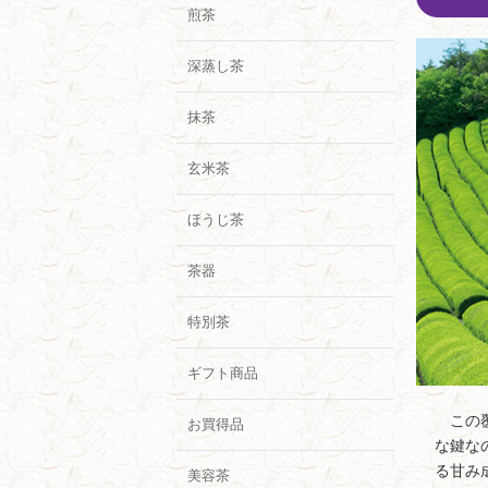
煎茶
深蒸し茶
抹茶
玄米茶
ほうじ茶
茶器
特別茶
ギフト商品
この覆
お買得品
な鍵な
る甘み
美容茶