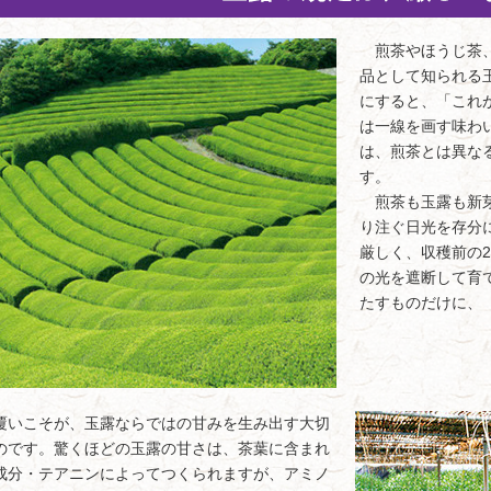
煎茶やほうじ茶、
品として知られる
にすると、「これ
は一線を画す味わ
は、煎茶とは異な
す。
煎茶も玉露も新芽
り注ぐ日光を存分
厳しく、収穫前の
の光を遮断して育
たすものだけに、
いこそが、玉露ならではの甘みを生み出す大切
のです。驚くほどの玉露の甘さは、茶葉に含まれ
成分・テアニンによってつくられますが、アミノ