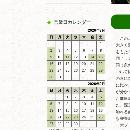
営業日カレンダー
2026年8月
日
月
火
水
木
金
土
このよ
1
大きく
2
3
4
5
6
7
8
をもた
9
10
11
12
13
14
15
同じラ
16
17
18
19
20
21
22
同じ条
23
24
25
26
27
28
29
ついて
30
31
の素に
2026年9月
に比べ
日
月
火
水
木
金
土
が分か
1
2
3
4
5
た健康
6
7
8
9
10
11
12
た。深
13
14
15
16
17
18
19
触れる
20
21
22
23
24
25
26
な栄養
27
28
29
30
大ブー