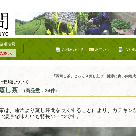
詳細検索
ご利用ガイド
お問い合せ
会社概
ださい。
「深蒸し茶」じっくり蒸し上げ、健康に良い栄養成
の種類について
蒸し茶
(商品数：34件)
茶は、通常より蒸し時間を長くすることにより、カテキン
い濃厚な味わいも特長の一つです。