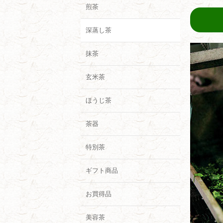
煎茶
深蒸し茶
抹茶
玄米茶
ほうじ茶
茶器
特別茶
ギフト商品
お買得品
美容茶