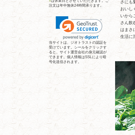
■
は休業日とさせていただきます。ご
さにも
注文は年中無休24時間承ります。
おいし
いから
さん飲
はまさ
生活に
当サイトは、ジオトラストの認証を
受けています。シールをクリックす
ると、サイト運営会社の身元確認が
できます。個人情報はSSLにより暗
号化送信されます。