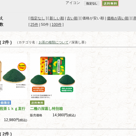
アイコン
え
[
指定なし
] [
新しい順
|
古い順
] [ 価格が安い順 |
価格が高い順
] [
数
[ 
25件
 | 
50件
 | 
100件
 ]
 2件 )
（カテゴリ名：
お茶の種類について
/ 深蒸し茶）
煎茶１ｋｇ直行
二種の深蒸し特別箱
14,980円
販売価格
(税込)
12,980円
(税込)
 2件 )