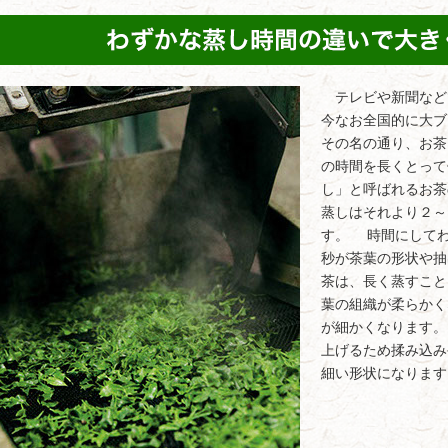
テレビや新聞など
今なお全国的に大ブ
その名の通り、お茶
の時間を長くとって
し」と呼ばれるお茶
蒸しはそれより２～
す。 時間にしてわ
秒が茶葉の形状や
茶は、長く蒸すこと
葉の組織が柔らかく
が細かくなります
上げるため揉み込み
細い形状になります