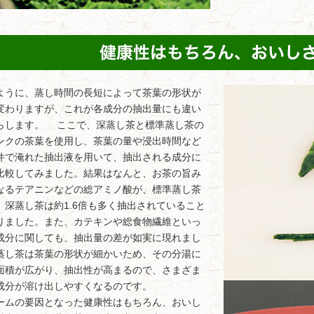
うに、蒸し時間の長短によって茶葉の形状が
変わりますが、これが各成分の抽出量にも違い
らします。 ここで、深蒸し茶と標準蒸し茶の
ンクの茶葉を使用し、茶葉の量や浸出時間など
件で淹れた抽出液を用いて、抽出される成分に
比較してみました。結果はなんと、お茶の旨み
なるテアニンなどの総アミノ酸が、標準蒸し茶
、深蒸し茶は約1.6倍も多く抽出されていること
りました。また、カテキンや総食物繊維といっ
成分に関しても、抽出量の差が如実に現れまし
蒸し茶は茶葉の形状が細かいため、その分湯に
面積が広がり、抽出性が高まるので、さまざま
成分が溶け出しやすくなるのです。
ムの要因となった健康性はもちろん、おいし