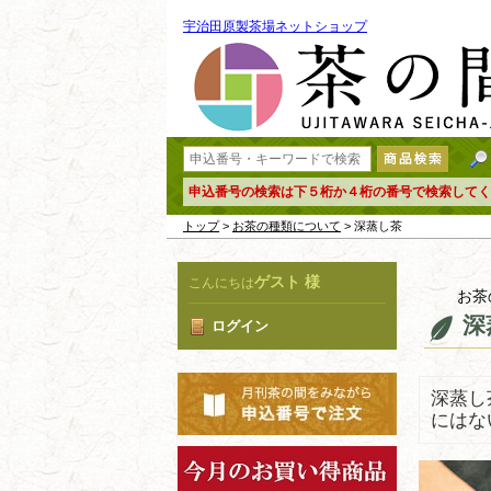
宇治田原製茶場ネットショップ
申込番号の検索は下５桁か４桁の番号で検索してく
トップ
>
お茶の種類について
> 深蒸し茶
ゲスト 様
こんにちは
お茶
深
ログイン
深蒸し
にはな