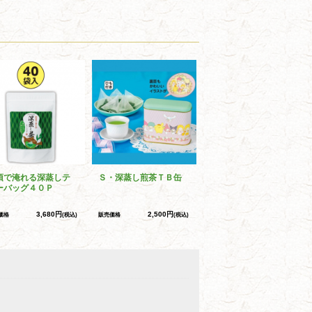
須で淹れる深蒸しテ
Ｓ・深蒸し煎茶ＴＢ缶
ーバッグ４０Ｐ
3,680円
2,500円
価格
(税込)
販売価格
(税込)