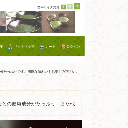
大
中
小
文字サイズ変更
要
サイトマップ
カート
ログイン
分たっぷりです。濃厚な味わいをお楽しみ下さい。
などの健康成分がたっぷり。また他