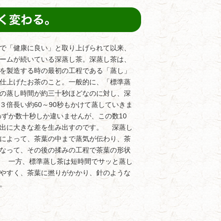
で「健康に良い」と取り上げられて以来、
ームが続いている深蒸し茶。深蒸し茶は、
を製造する時の最初の工程である「蒸し」
仕上げたお茶のこと。一般的に、「標準蒸
の蒸し時間が約三十秒ほどなのに対し、深
３倍長い約60～90秒もかけて蒸していきま
ずか数十秒しか違いませんが、この数10
抽出に大きな差を生み出すのです。 深蒸し
によって、茶葉の中まで蒸気が伝わり、茶
なって、その後の揉みの工程で茶葉の形状
。 一方、標準蒸し茶は短時間でサッと蒸し
やすく、茶葉に撚りがかかり、針のような
。