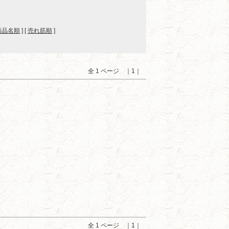
商品名順
] [
売れ筋順
]
全 1 ページ ｜1｜
全 1 ページ ｜1｜