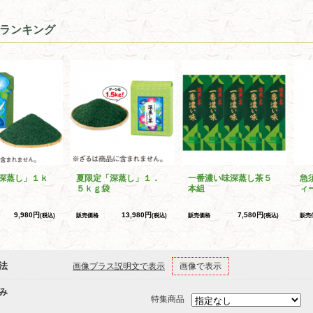
ランキング
深蒸し」１ｋ
夏限定「深蒸し」１．
一番濃い味深蒸し茶５
急
５ｋｇ袋
本組
ィ
9,980円
13,980円
7,580円
(税込)
販売価格
(税込)
販売価格
(税込)
販売
法
画像プラス説明文で表示
画像で表示
み
特集商品