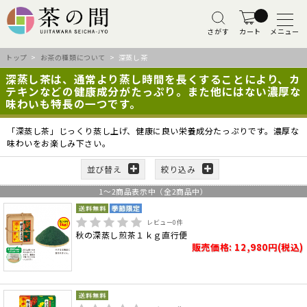
さがす
カート
メニュー
トップ
>
お茶の種類について
> 深蒸し茶
深蒸し茶は、通常より蒸し時間を長くすることにより、カ
テキンなどの健康成分がたっぷり。また他にはない濃厚な
味わいも特長の一つです。
「深蒸し茶」じっくり蒸し上げ、健康に良い栄養成分たっぷりです。濃厚な
味わいをお楽しみ下さい。
並び替え
絞り込み
1
～
2
商品表示中（全
2
商品中）
レビュー
0
件
秋の深蒸し煎茶１ｋｇ直行便
販売価格: 12,980円(税込)