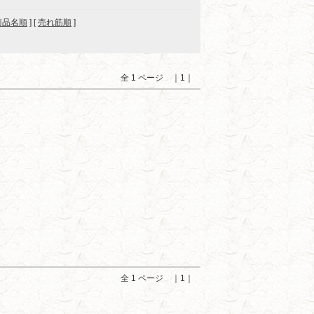
商品名順
] [
売れ筋順
]
全 1 ページ ｜1｜
全 1 ページ ｜1｜