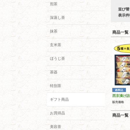
煎茶
並び替
表示件
深蒸し茶
抹茶
商品一覧 (
玄米茶
ほうじ茶
茶器
特別茶
西京漬け詰
ギフト商品
販売価格
お買得品
商品一覧 (
美容茶