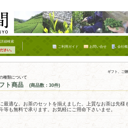
詳細検索
ご利用ガイド
お問い合せ
会社概
ださい。
ギフト、ご贈
の種類について
フト商品
(商品数：30件)
に最適な。お茶のセットを揃えました。上質なお茶は先様
斗等も無料で承ります。お気軽にご用命下さいませ。