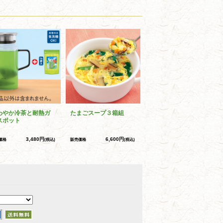
わやか冷茶と耐熱ガ
たまごスープ３箱組
スポット
3,480円
6,600円
価格
(税込)
販売価格
(税込)