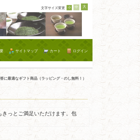
大
中
小
文字サイズ変更
要
サイトマップ
カート
ログイン
答に最適なギフト商品（ラッピング・のし無料！）
もきっとご満足いただけます。包