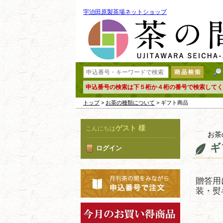
宇治田原製茶場ネットショップ
申込番号の検索は下５桁か４桁の番号で検索してく
トップ
>
お茶の種類について
> ギフト商品
ゲスト 様
こんにちは
お茶
ギ
ログイン
贈答用
装・熨