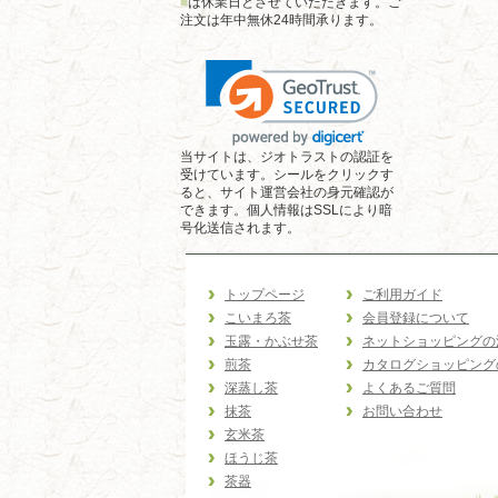
■
は休業日とさせていただきます。ご
注文は年中無休24時間承ります。
当サイトは、ジオトラストの認証を
受けています。シールをクリックす
ると、サイト運営会社の身元確認が
できます。個人情報はSSLにより暗
号化送信されます。
トップページ
ご利用ガイド
こいまろ茶
会員登録について
玉露・かぶせ茶
ネットショッピングの
煎茶
カタログショッピング
深蒸し茶
よくあるご質問
抹茶
お問い合わせ
玄米茶
ほうじ茶
茶器