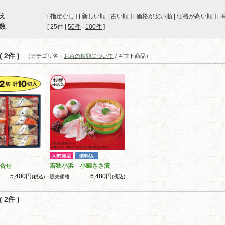
え
[
指定なし
] [
新しい順
|
古い順
] [ 価格が安い順 |
価格が高い順
] [
数
[ 
25件
 | 
50件
 | 
100件
 ]
 2件 )
（カテゴリ名：
お茶の種類について
/ ギフト商品）
合せ
若狭小浜 小鯛ささ漬
5,400円
6,480円
(税込)
販売価格
(税込)
 2件 )