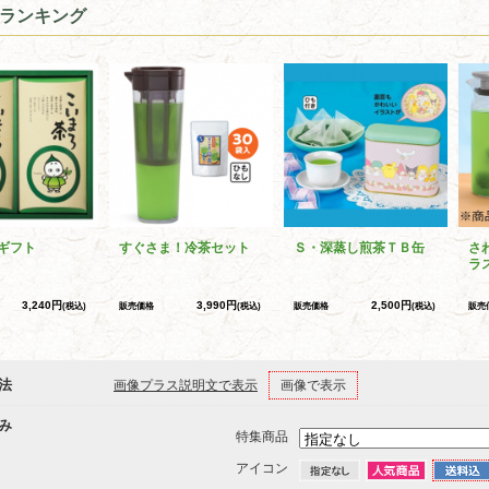
ランキング
ギフト
すぐさま！冷茶セット
Ｓ・深蒸し煎茶ＴＢ缶
さ
ラ
3,240円
3,990円
2,500円
(税込)
販売価格
(税込)
販売価格
(税込)
販売
法
画像プラス説明文で表示
画像で表示
み
特集商品
アイコン