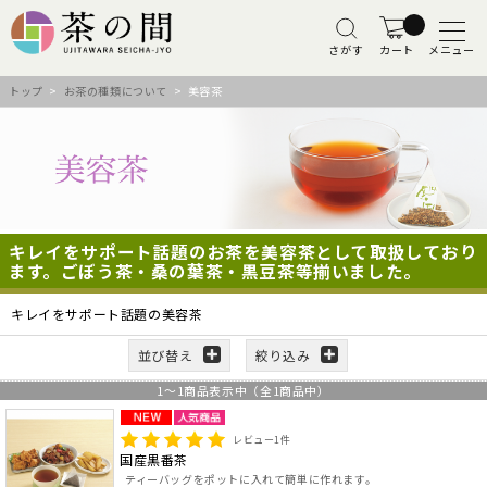
さがす
カート
メニュー
トップ
>
お茶の種類について
> 美容茶
キレイをサポート話題のお茶を美容茶として取扱しており
ます。ごぼう茶・桑の葉茶・黒豆茶等揃いました。
キレイをサポート話題の美容茶
並び替え
絞り込み
1
～
1
商品表示中（全
1
商品中）
レビュー
1
件
国産黒番茶
ティーバッグをポットに入れて簡単に作れます。