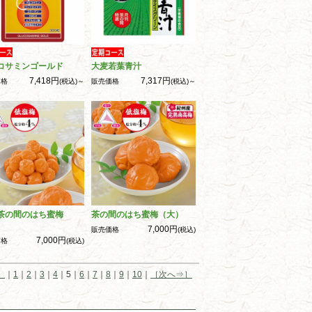
コサミンゴールド
大麦若葉青汁
7,418円
7,317円
価格
(税込)～
販売価格
(税込)～
茶の間のはち蜜梅
茶の間のはち蜜梅（大）
）
7,000円
販売価格
(税込)
7,000円
価格
(税込)
］
｜
1
｜
2
｜
3
｜
4
｜5｜
6
｜
7
｜
8
｜
9
｜
10
｜
［次へ⇒］