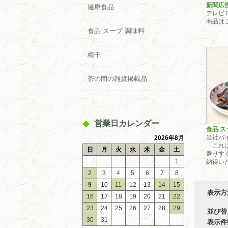
新聞広
健康食品
テレビ
商品は
食品 スープ 調味料
梅干
茶の間の雑貨掲載品
営業日カレンダー
食品 ス
当社バ
2026年8月
「これ
日
月
火
水
木
金
土
選りす
1
納得いた
2
3
4
5
6
7
8
9
10
11
12
13
14
15
表示方
16
17
18
19
20
21
22
23
24
25
26
27
28
29
並び替
30
31
表示件