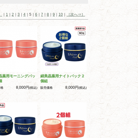
］
｜
1
｜
2
｜
3
｜
4
｜5｜
6
｜
7
｜
8
｜
9
｜
10
｜
［次へ⇒］
晶薬用モーニングパッ
絹美晶薬用ナイトパック２
個
個組
8,000円
8,000円
価格
(税込)
販売価格
(税込)