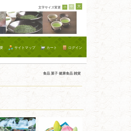
大
中
小
文字サイズ変更
要
サイトマップ
カート
ログイン
食品 菓子 健康食品 雑貨