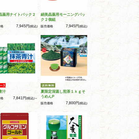
晶薬用ナイトパック２
絹美晶薬用モーニングパッ
ク２個組
7,945円
7,945円
価格
(税込)
販売価格
(税込)
青汁
夏限定深蒸し煎茶１ｋｇそ
うめんP
7,841円
価格
(税込)～
7,800円
販売価格
(税込)