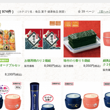
 974件 )
全 39 ページ
［前へ⇐
（カテゴリ名：食品 菓子 健康食品 雑貨）
お徳用焼のり２箱組
味付のり祭り５袋組
絹美
ク２
オードブルセッ
8,090円
8,050円
販売価格
(税込)
販売価格
(税込)
販売
8,100円
(税込)