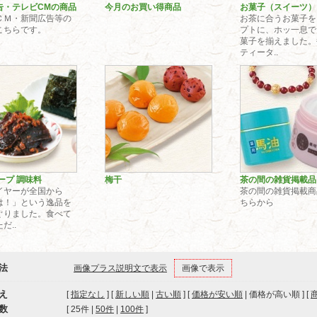
告・テレビCMの商品
今月のお買い得商品
お菓子（スイーツ）
ＣＭ・新聞広告等の
お茶に合うお菓子を
こちらです。
プトに、ホッ一息で
菓子を揃えました。
ティータ..
ープ 調味料
梅干
茶の間の雑貨掲
イヤーが全国から
茶の間の雑貨掲載商
は！」という逸品を
ちらから
ぐりました。食べて
だ..
法
画像プラス説明文で表示
画像で表示
え
[
指定なし
] [
新しい順
|
古い順
] [
価格が安い順
| 価格が高い順 ] [
数
[ 
25件
 | 
50件
 | 
100件
 ]