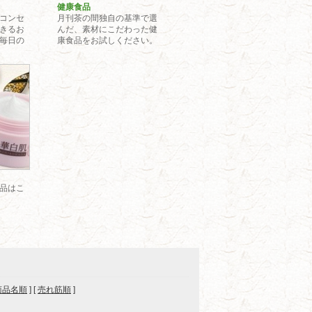
健康食品
コンセ
月刊茶の間独自の基準で選
きるお
んだ、素材にこだわった健
毎日の
康食品をお試しください。
載品
品はこ
商品名順
] [
売れ筋順
]