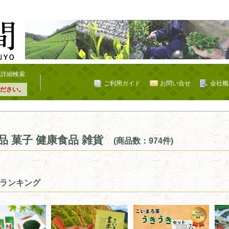
詳細検索
ご利用ガイド
お問い合せ
会社概
ださい。
品 菓子 健康食品 雑貨
(商品数：974件)
ランキング