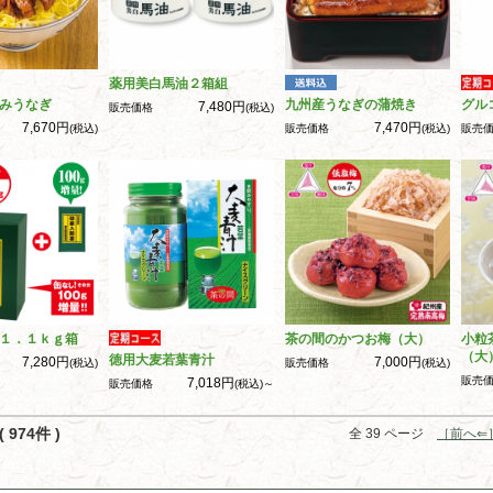
薬用美白馬油２箱組
みうなぎ
九州産うなぎの蒲焼き
グル
7,480円
販売価格
(税込)
7,670円
7,470円
(税込)
販売価格
(税込)
販売
１．１ｋｇ箱
茶の間のかつお梅（大）
小粒
（大
徳用大麦若葉青汁
7,280円
7,000円
(税込)
販売価格
(税込)
販売
7,018円
販売価格
(税込)～
 974件 )
全 39 ページ
［前へ⇐