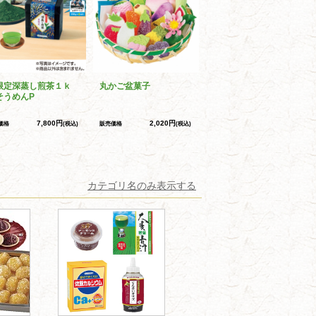
限定深蒸し煎茶１ｋ
丸かご盆菓子
そうめんP
7,800円
2,020円
価格
(税込)
販売価格
(税込)
カテゴリ名のみ表示する