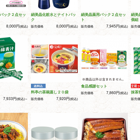
パック２点セッ
絹美晶化粧水とナイトパッ
絹美晶薬用パック２点セッ
絹美
ク
ト
個組
8,000円
8,000円
7,945円
(税込)
販売価格
(税込)
販売価格
(税込)
販売
食品感謝セット
料亭の茶碗蒸し２０袋
抹茶
7,860円
販売価格
(税込)
7,933円
7,920円
(税込)～
販売価格
(税込)
販売