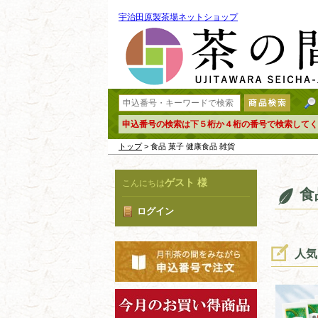
宇治田原製茶場ネットショップ
申込番号の検索は下５桁か４桁の番号で検索してく
トップ
> 食品 菓子 健康食品 雑貨
ゲスト 様
こんにちは
食
ログイン
人気