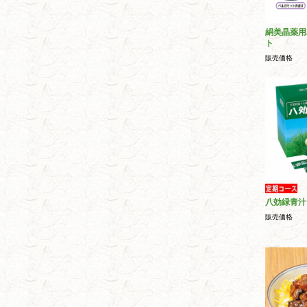
絹美晶薬用
ト
販売価格
八効緑青汁
販売価格