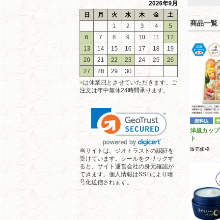
2026年9月
日
月
火
水
木
金
土
商品一覧 (
1
2
3
4
5
6
7
8
9
10
11
12
13
14
15
16
17
18
19
20
21
22
23
24
25
26
27
28
29
30
■
は休業日とさせていただきます。ご
注文は年中無休24時間承ります。
洋風カップ
ト
販売価格
当サイトは、ジオトラストの認証を
受けています。シールをクリックす
ると、サイト運営会社の身元確認が
できます。個人情報はSSLにより暗
号化送信されます。