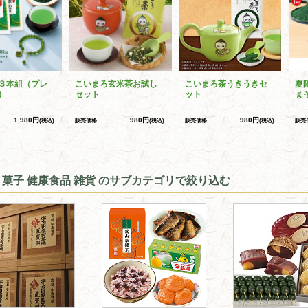
３本組（プレ
こいまろ玄米茶お試し
こいまろ茶うきうきセ
夏
）
セット
ット
ｇ
1,980円
980円
980円
(税込)
販売価格
(税込)
販売価格
(税込)
販売
 菓子 健康食品 雑貨 のサブカテゴリで絞り込む