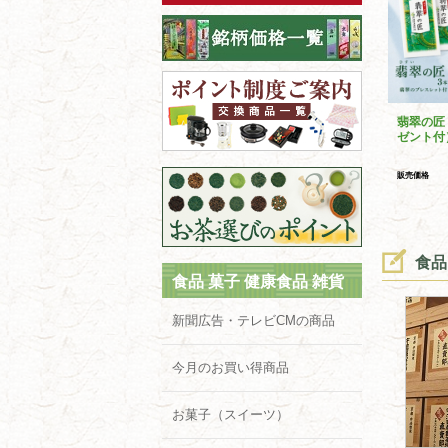
翡翠の匠
ゼント付
販売価格
食品
食品 菓子 健康食品 雑貨
新聞広告・テレビCMの商品
今月のお買い得商品
お菓子（スイーツ）