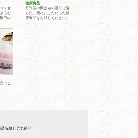
健康食品
コンセ
月刊茶の間独自の基準で選
きるお
んだ、素材にこだわった健
毎日の
康食品をお試しください。
載品
品はこ
商品名順
] [
売れ筋順
]