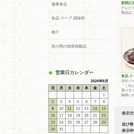
新聞広
健康食品
テレビ
商品は
食品 スープ 調味料
梅干
茶の間の雑貨掲載品
営業日カレンダー
食品 ス
当社バ
2026年8月
「これ
日
月
火
水
木
金
土
選りす
1
納得いた
2
3
4
5
6
7
8
9
10
11
12
13
14
15
表示方
16
17
18
19
20
21
22
23
24
25
26
27
28
29
並び替
30
31
表示件