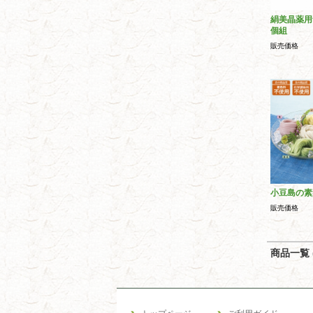
絹美晶薬用
個組
販売価格
小豆島の素
販売価格
商品一覧 (