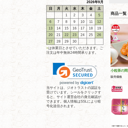
2026年9月
日
月
火
水
木
金
土
商品一覧 (
1
2
3
4
5
6
7
8
9
10
11
12
13
14
15
16
17
18
19
20
21
22
23
24
25
26
27
28
29
30
■
は休業日とさせていただきます。ご
注文は年中無休24時間承ります。
小粒茶の間
販売価格
当サイトは、ジオトラストの認証を
受けています。シールをクリックす
ると、サイト運営会社の身元確認が
できます。個人情報はSSLにより暗
号化送信されます。