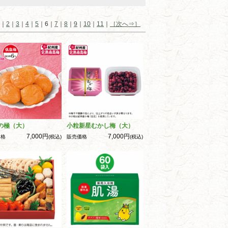
｜
2
｜
3
｜
4
｜
5
｜6｜
7
｜
8
｜
9
｜
10
｜
11
｜
［次へ⇒］
の極（大）
小粒新星むかし梅（大）
7,000円
7,000円
価格
(税込)
販売価格
(税込)