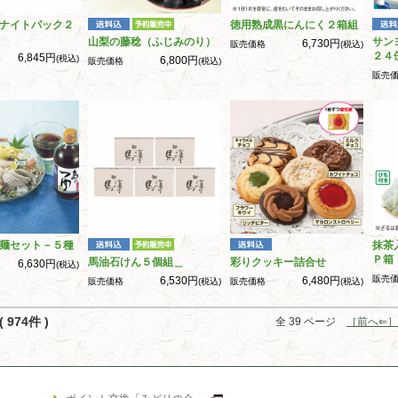
ナイトパック２
徳用熟成黒にんにく２箱組
山梨の藤稔（ふじみのり）
サン
6,730円
販売価格
(税込)
２４
6,845円
(税込)
6,800円
販売価格
(税込)
販売
麺セット－５種
抹茶
Ｐ箱
馬油石けん５個組＿
彩りクッキー詰合せ
6,630円
(税込)
販売
6,530円
6,480円
販売価格
(税込)
販売価格
(税込)
 974件 )
全 39 ページ
［前へ⇐］