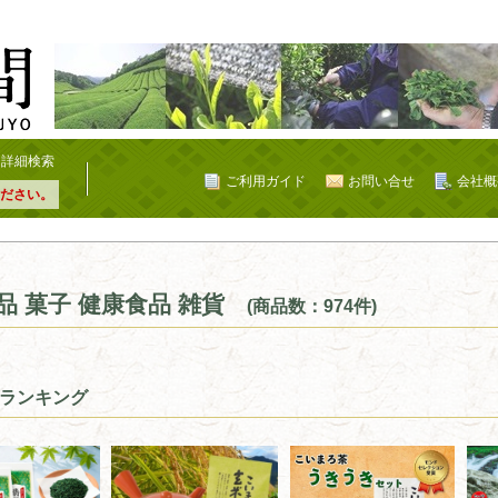
詳細検索
ご利用ガイド
お問い合せ
会社概
ださい。
品 菓子 健康食品 雑貨
(商品数：974件)
ランキング