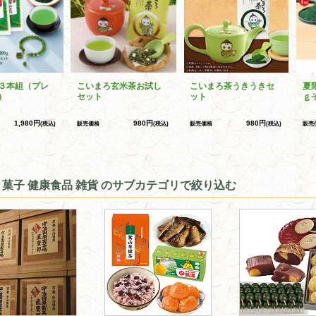
３本組（プレ
こいまろ玄米茶お試し
こいまろ茶うきうきセ
夏
）
セット
ット
ｇ
1,980円
980円
980円
(税込)
販売価格
(税込)
販売価格
(税込)
販売
 菓子 健康食品 雑貨 のサブカテゴリで絞り込む