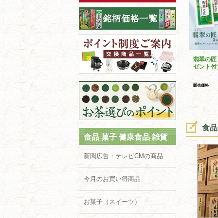
翡翠の匠
ゼント付
販売価格
食品
食品 菓子 健康食品 雑貨
新聞広告・テレビCMの商品
今月のお買い得商品
お菓子（スイーツ）