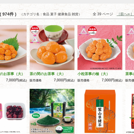
 974件 )
全 39 ページ
［前へ⇐］
（カテゴリ名：食品 菓子 健康食品 雑貨）
のお茶事（大）
茶の間のお茶事（大）
小粒茶事の極（大）
茶事
7,000円
7,000円
7,000円
(税込)
販売価格
(税込)
販売価格
(税込)
販売