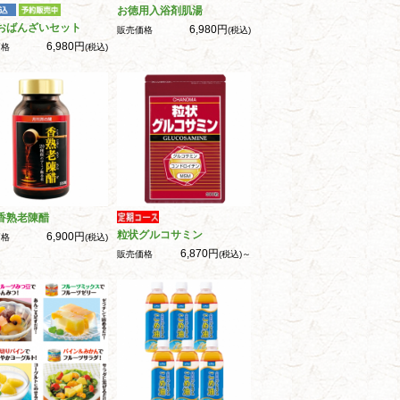
お徳用入浴剤肌湯
おばんざいセット
6,980円
販売価格
(税込)
6,980円
価格
(税込)
香熟老陳醋
粒状グルコサミン
6,900円
価格
(税込)
6,870円
販売価格
(税込)～