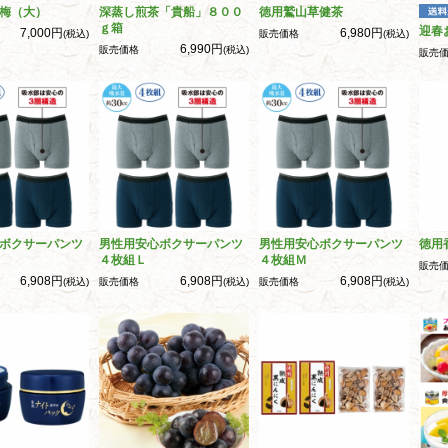
梅（大）
深蒸し煎茶「貴船」８００
徳用鷲山草健茶
ｇ箱
迎春
7,000円
6,980円
(税込)
販売価格
(税込)
6,990円
販売価格
(税込)
販売
ボクサーパンツ
男性用安心ボクサーパンツ
男性用安心ボクサーパンツ
徳用
４枚組Ｌ
４枚組Ｍ
販売
6,908円
6,908円
6,908円
(税込)
販売価格
(税込)
販売価格
(税込)