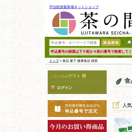
宇治田原製茶場ネットショップ
申込番号の検索は下５桁か４桁の番号で検索してく
トップ
> 食品 菓子 健康食品 雑貨
ゲスト 様
こんにちは
食
ログイン
人気