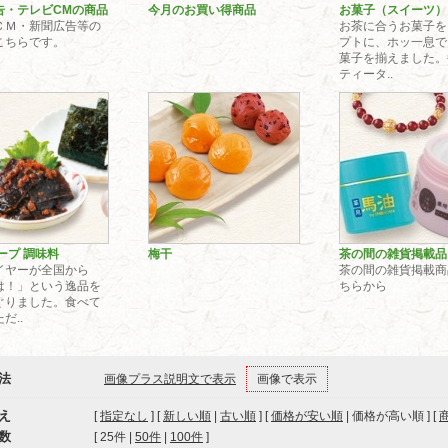
告・テレビCMの商品
今月のお買い得商品
お菓子（スイーツ）
ＣＭ・新聞広告等の
お茶に合うお菓子を
こちらです。
プトに、ホッ一息で
菓子を揃えました。
ティータ..
ープ 調味料
梅干
茶の間の雑貨掲
イヤーが全国から
茶の間の雑貨掲載商
は！」という逸品を
ちらから
ぐりました。食べて
だ..
法
画像プラス説明文で表示
画像で表示
え
[
指定なし
] [
新しい順
|
古い順
] [
価格が安い順
| 価格が高い順 ] [
数
[ 
25件
 | 
50件
 | 
100件
 ]