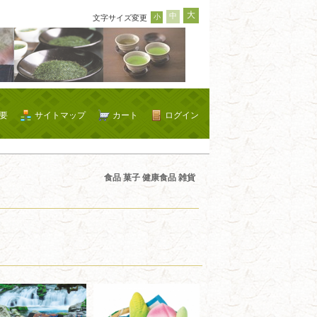
大
中
小
文字サイズ変更
要
サイトマップ
カート
ログイン
食品 菓子 健康食品 雑貨