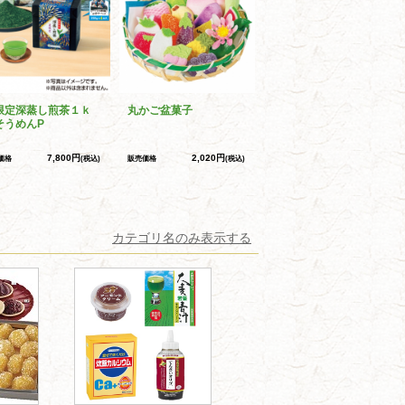
限定深蒸し煎茶１ｋ
丸かご盆菓子
そうめんP
7,800円
2,020円
価格
(税込)
販売価格
(税込)
カテゴリ名のみ表示する