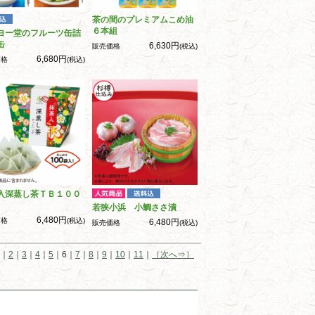
茶の間のプレミアムこめ油
６本組
ヨー堂のフルーツ缶詰
缶
6,630円
販売価格
(税込)
6,680円
価格
(税込)
入深蒸し茶ＴＢ１００
若狭小浜 小鯛ささ漬
6,480円
価格
(税込)
6,480円
販売価格
(税込)
｜
2
｜
3
｜
4
｜
5
｜6｜
7
｜
8
｜
9
｜
10
｜
11
｜
［次へ⇒］