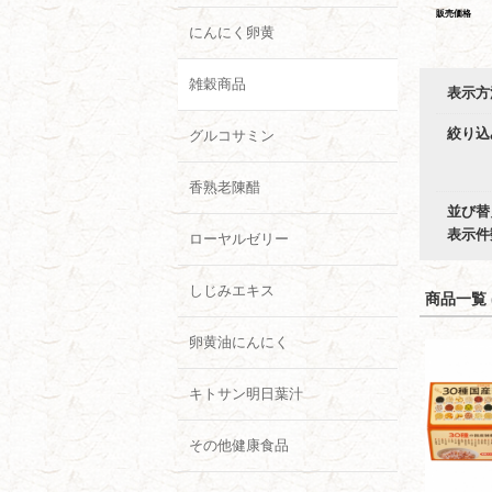
販売価格
にんにく卵黄
雑穀商品
表示方
絞り込
グルコサミン
香熟老陳醋
並び替
表示件
ローヤルゼリー
しじみエキス
商品一覧 (
卵黄油にんにく
キトサン明日葉汁
その他健康食品