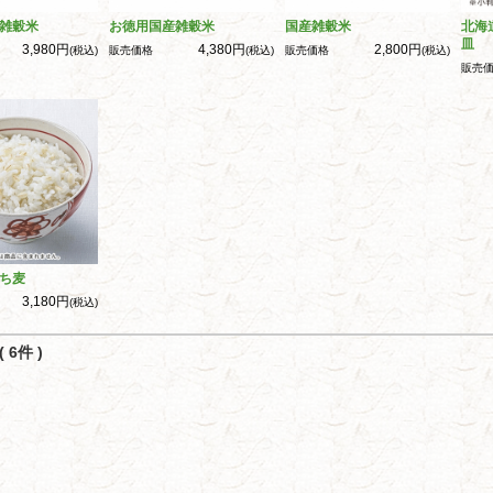
雑穀米
お徳用国産雑穀米
国産雑穀米
北海
皿
3,980円
4,380円
2,800円
(税込)
販売価格
(税込)
販売価格
(税込)
販売
ち麦
3,180円
(税込)
 6件 )