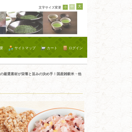
大
中
小
文字サイズ変更
要
サイトマップ
カート
ログイン
の厳選素材が栄養と旨みの決め手！国産雑穀米・他