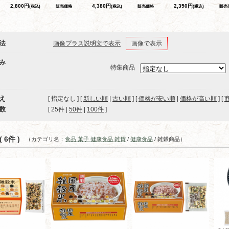
2,800円
4,380円
2,350円
(税込)
販売価格
(税込)
販売価格
(税込)
販売
法
画像プラス説明文で表示
画像で表示
み
特集商品
え
[ 指定なし ] [
新しい順
|
古い順
] [
価格が安い順
|
価格が高い順
] [
数
[ 
25件
 | 
50件
 | 
100件
 ]
 6件 )
（カテゴリ名：
食品 菓子 健康食品 雑貨
/
健康食品
/ 雑穀商品）