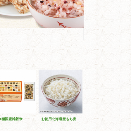
０種国産雑穀米
お徳用北海道産もち麦