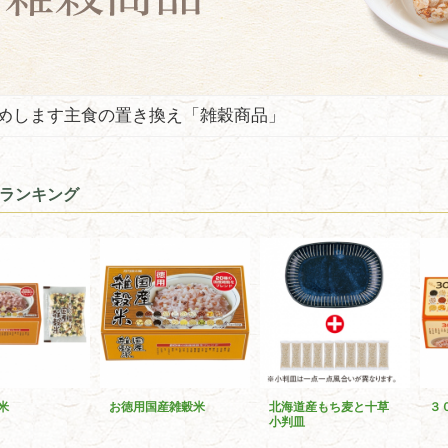
めします主食の置き換え「雑穀商品」
ランキング
米
お徳用国産雑穀米
北海道産もち麦と十草
３
小判皿