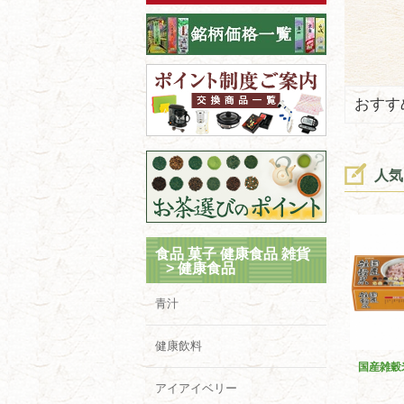
おすす
人気
食品 菓子 健康食品 雑貨
>
健康食品
青汁
健康飲料
国産雑穀
アイアイベリー