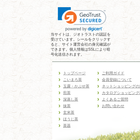
当サイトは、ジオトラストの認証を
受けています。シールをクリックす
ると、サイト運営会社の身元確認が
できます。個人情報はSSLにより暗
号化送信されます。
トップページ
ご利用ガイド
こいまろ茶
会員登録について
玉露・かぶせ茶
ネットショッピングの
煎茶
カタログショッピング
深蒸し茶
よくあるご質問
抹茶
お問い合わせ
玄米茶
ほうじ茶
茶器