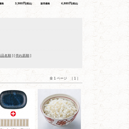
3,980円
4,880円
価格
(税込)
販売価格
(税込)
商品名順
] [
売れ筋順
]
全 1 ページ ｜1｜