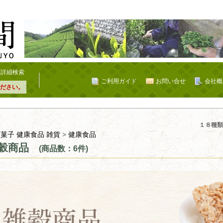
詳細検索
ご利用ガイド
お問い合せ
会社概
ださい。
１８種類
 菓子 健康食品 雑貨
>
健康食品
穀商品
(商品数：6件)