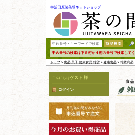
宇治田原製茶場ネットショップ
申込番号の検索は下５桁か４桁の番号で検索してく
トップ
>
食品 菓子 健康食品 雑貨
>
健康食品
> 雑穀商品
ゲスト 様
こんにちは
食品
雑
ログイン