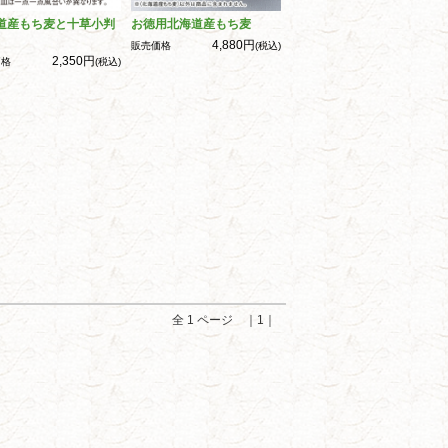
道産もち麦と十草小判
お徳用北海道産もち麦
4,880円
販売価格
(税込)
2,350円
価格
(税込)
全 1 ページ ｜1｜