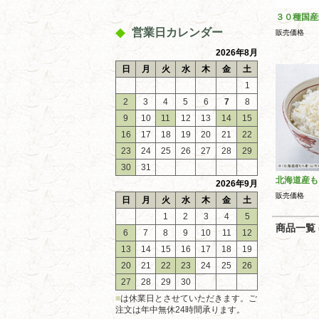
３０種国産
営業日カレンダー
販売価格
2026年8月
日
月
火
水
木
金
土
1
2
3
4
5
6
7
8
9
10
11
12
13
14
15
16
17
18
19
20
21
22
23
24
25
26
27
28
29
30
31
北海道産も
2026年9月
販売価格
日
月
火
水
木
金
土
1
2
3
4
5
商品一覧 (
6
7
8
9
10
11
12
13
14
15
16
17
18
19
20
21
22
23
24
25
26
27
28
29
30
■
は休業日とさせていただきます。ご
注文は年中無休24時間承ります。