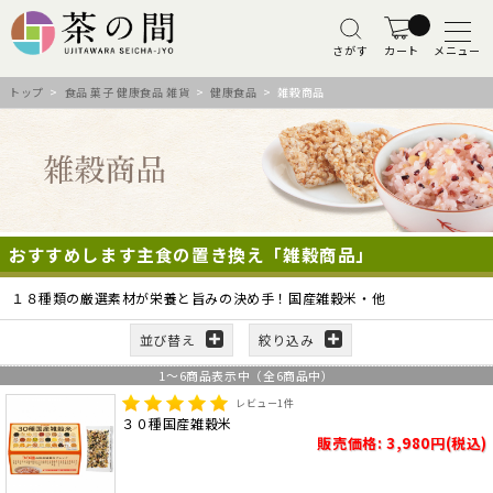
さがす
カート
メニュー
トップ
>
食品 菓子 健康食品 雑貨
>
健康食品
> 雑穀商品
おすすめします主食の置き換え「雑穀商品」
１８種類の厳選素材が栄養と旨みの決め手！国産雑穀米・他
並び替え
絞り込み
1
～
6
商品表示中（全
6
商品中）
レビュー
1
件
３０種国産雑穀米
販売価格: 3,980円(税込)