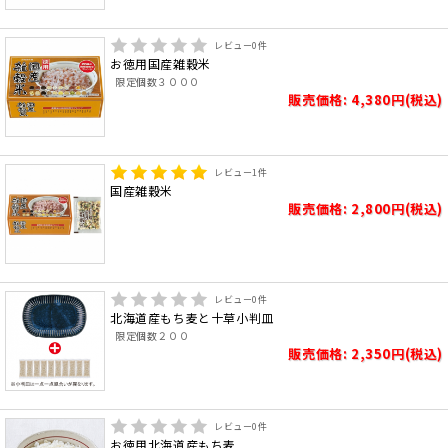
レビュー
0
件
お徳用国産雑穀米
限定個数３０００
販売価格: 4,380円(税込)
レビュー
1
件
国産雑穀米
販売価格: 2,800円(税込)
レビュー
0
件
北海道産もち麦と十草小判皿
限定個数２００
販売価格: 2,350円(税込)
レビュー
0
件
お徳用北海道産もち麦