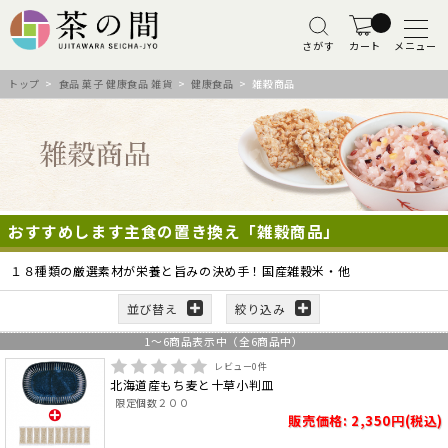
さがす
カート
メニュー
トップ
>
食品 菓子 健康食品 雑貨
>
健康食品
> 雑穀商品
おすすめします主食の置き換え「雑穀商品」
１８種類の厳選素材が栄養と旨みの決め手！国産雑穀米・他
並び替え
絞り込み
1
～
6
商品表示中（全
6
商品中）
レビュー
0
件
北海道産もち麦と十草小判皿
限定個数２００
販売価格: 2,350円(税込)