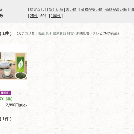
え
[ 指定なし ] [
新しい順
|
古い順
] [
価格が安い順
|
価格が高い順
] [
数
[ 
25件
 | 
50件
 | 
100件
 ]
 1件 )
（カテゴリ名：
食品 菓子 健康食品 雑貨
/ 新聞広告・テレビCMの商品）
OY（黒）
2,990円
(税込)
 1件 )