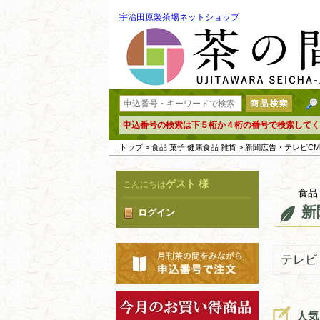
宇治田原製茶場ネットショップ
申込番号の検索は下５桁か４桁の番号で検索してく
トップ
>
食品 菓子 健康食品 雑貨
> 新聞広告・テレビC
ゲスト 様
こんにちは
食品
新
ログイン
テレビ
人気