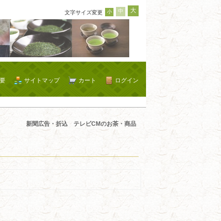
大
中
小
文字サイズ変更
要
サイトマップ
カート
ログイン
新聞広告・折込 テレビCMのお茶・商品