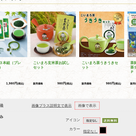
３本組（プレ
こいまろ玄米茶お試し
こいまろ茶うきうきセ
茶
）
セット
ット
茶
Ｐ
1,980円
980円
980円
(税込)
販売価格
(税込)
販売価格
(税込)
販売
法
画像プラス説明文で表示
画像で表示
み
アイコン
カラー
指定なし