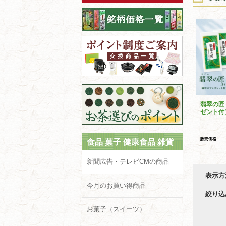
翡翠の匠
ゼント付
販売価格
食品 菓子 健康食品 雑貨
新聞広告・テレビCMの商品
表示方
今月のお買い得商品
絞り込
お菓子（スイーツ）