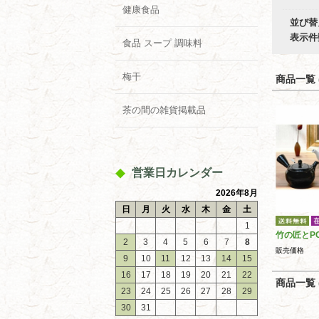
健康食品
並び替
表示件
食品 スープ 調味料
梅干
商品一覧 (
茶の間の雑貨掲載品
営業日カレンダー
2026年8月
日
月
火
水
木
金
土
1
竹の匠とP
2
3
4
5
6
7
8
販売価格
9
10
11
12
13
14
15
16
17
18
19
20
21
22
商品一覧 (
23
24
25
26
27
28
29
30
31