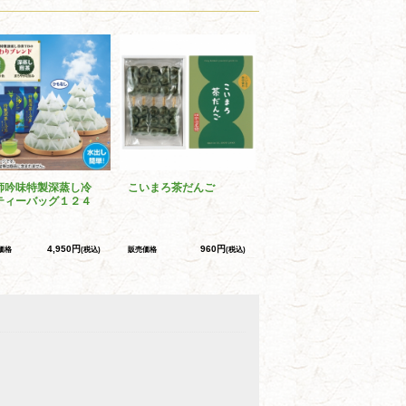
師吟味特製深蒸し冷
こいまろ茶だんご
ティーバッグ１２４
4,950円
960円
価格
(税込)
販売価格
(税込)