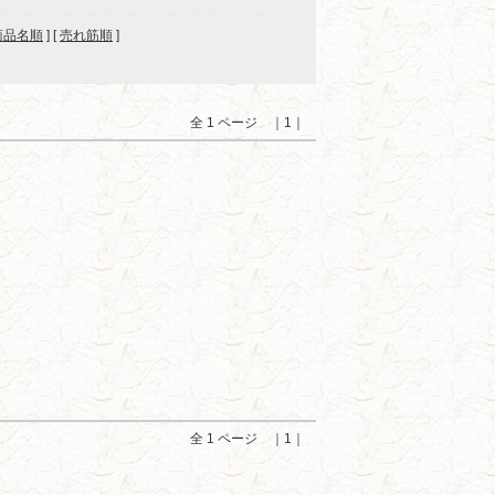
商品名順
] [
売れ筋順
]
全 1 ページ ｜1｜
全 1 ページ ｜1｜