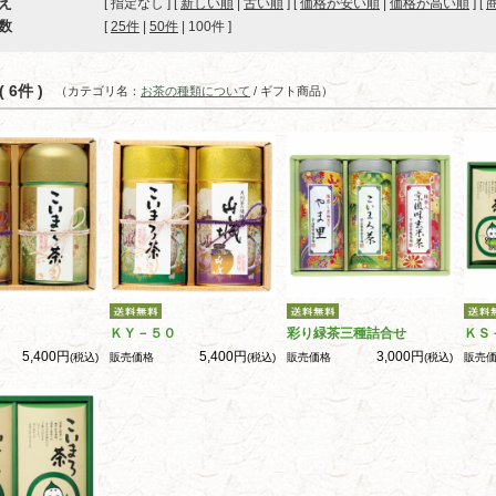
え
[ 指定なし ] [
新しい順
|
古い順
] [
価格が安い順
|
価格が高い順
] [
数
[ 
25件
 | 
50件
 | 
100件
 ]
 6件 )
（カテゴリ名：
お茶の種類について
/ ギフト商品）
ＫＹ－５０
彩り緑茶三種詰合せ
ＫＳ
5,400円
5,400円
3,000円
(税込)
販売価格
(税込)
販売価格
(税込)
販売