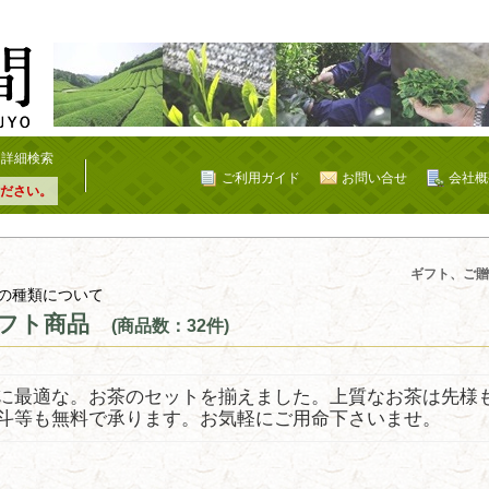
詳細検索
ご利用ガイド
お問い合せ
会社概
ださい。
ギフト、ご贈
の種類について
フト商品
(商品数：32件)
に最適な。お茶のセットを揃えました。上質なお茶は先様
斗等も無料で承ります。お気軽にご用命下さいませ。