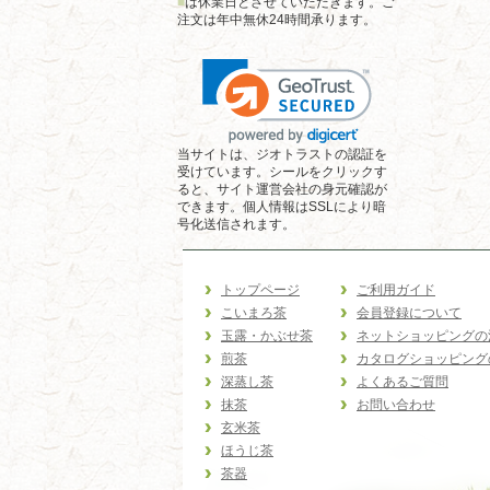
■
は休業日とさせていただきます。ご
注文は年中無休24時間承ります。
当サイトは、ジオトラストの認証を
受けています。シールをクリックす
ると、サイト運営会社の身元確認が
できます。個人情報はSSLにより暗
号化送信されます。
トップページ
ご利用ガイド
こいまろ茶
会員登録について
玉露・かぶせ茶
ネットショッピングの
煎茶
カタログショッピング
深蒸し茶
よくあるご質問
抹茶
お問い合わせ
玄米茶
ほうじ茶
茶器