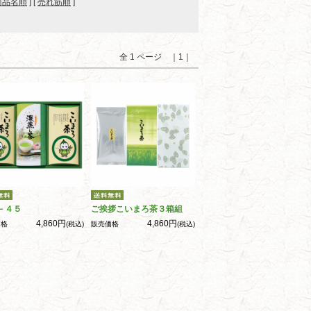
商品名順
] [
売れ筋順
]
全 1 ページ ｜1｜
－４５
ご挨拶こいまろ茶３箱組
4,860円
4,860円
価格
(税込)
販売価格
(税込)