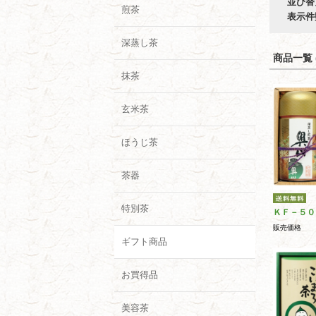
並び替
煎茶
表示件
深蒸し茶
商品一覧 (
抹茶
玄米茶
ほうじ茶
茶器
特別茶
ＫＦ－５０
販売価格
ギフト商品
お買得品
美容茶