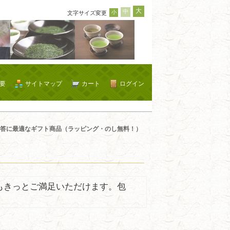
大
中
小
文字サイズ変更
要
サイトマップ
カート
ログイン
答に最適なギフト商品（ラッピング・のし無料！）
もきっとご満足いただけます。包