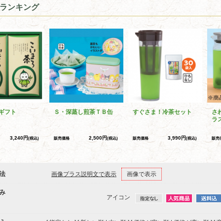
ランキング
ギフト
Ｓ・深蒸し煎茶ＴＢ缶
すぐさま！冷茶セット
さ
ラ
3,240円
2,500円
3,990円
(税込)
販売価格
(税込)
販売価格
(税込)
販売
法
画像プラス説明文で表示
画像で表示
み
アイコン