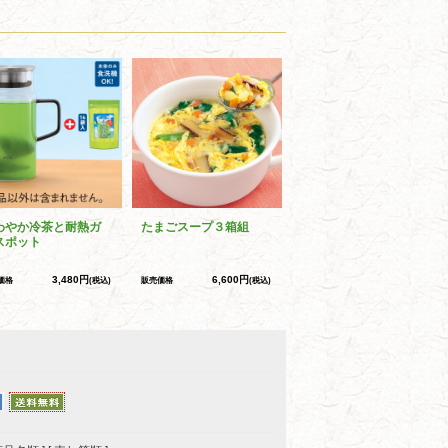
わやか冷茶と耐熱ガ
たまごスープ３箱組
スポット
3,480円
6,600円
価格
(税込)
販売価格
(税込)