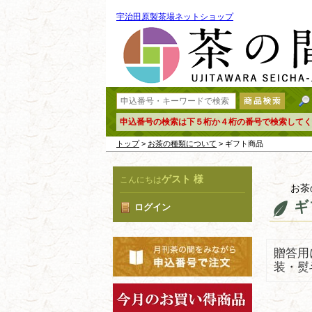
宇治田原製茶場ネットショップ
申込番号の検索は下５桁か４桁の番号で検索してく
トップ
>
お茶の種類について
> ギフト商品
ゲスト 様
こんにちは
お茶
ギ
ログイン
贈答用
装・熨