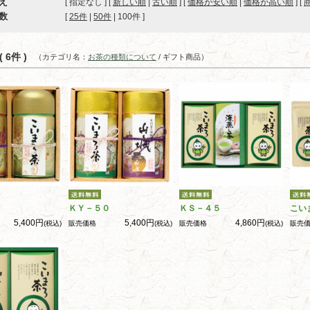
え
[ 指定なし ] [
新しい順
|
古い順
] [
価格が安い順
|
価格が高い順
] [
数
[ 
25件
 | 
50件
 | 
100件
 ]
 6件 )
（カテゴリ名：
お茶の種類について
/ ギフト商品）
ＫＹ－５０
ＫＳ－４５
こい
5,400円
5,400円
4,860円
(税込)
販売価格
(税込)
販売価格
(税込)
販売