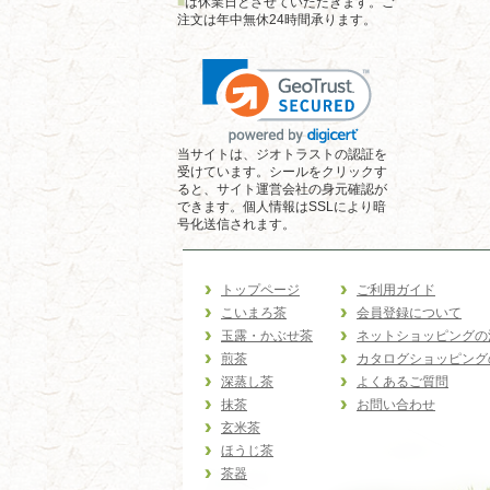
■
は休業日とさせていただきます。ご
注文は年中無休24時間承ります。
当サイトは、ジオトラストの認証を
受けています。シールをクリックす
ると、サイト運営会社の身元確認が
できます。個人情報はSSLにより暗
号化送信されます。
トップページ
ご利用ガイド
こいまろ茶
会員登録について
玉露・かぶせ茶
ネットショッピングの
煎茶
カタログショッピング
深蒸し茶
よくあるご質問
抹茶
お問い合わせ
玄米茶
ほうじ茶
茶器