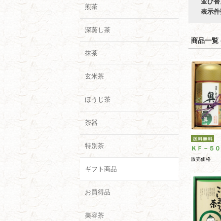
並び替
煎茶
表示件
深蒸し茶
商品一覧 (
抹茶
玄米茶
ほうじ茶
茶器
特別茶
ＫＦ－５０
販売価格
ギフト商品
お買得品
美容茶