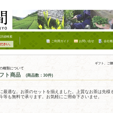
詳細検索
ご利用ガイド
お問い合せ
会社概
ださい。
ギフト、ご贈
の種類について
フト商品
(商品数：30件)
に最適な。お茶のセットを揃えました。上質なお茶は先様
斗等も無料で承ります。お気軽にご用命下さいませ。