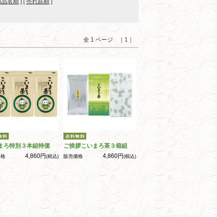
商品名順
] [
売れ筋順
]
全 1 ページ ｜1｜
まろ特別３本組特価
ご挨拶こいまろ茶３箱組
4,860円
4,860円
価格
(税込)
販売価格
(税込)