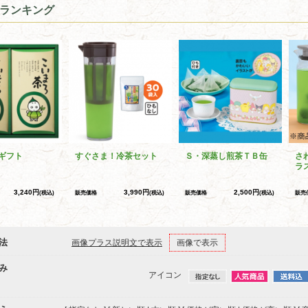
ランキング
ギフト
すぐさま！冷茶セット
Ｓ・深蒸し煎茶ＴＢ缶
さ
ラ
3,240円
3,990円
2,500円
(税込)
販売価格
(税込)
販売価格
(税込)
販売
法
画像プラス説明文で表示
画像で表示
み
アイコン