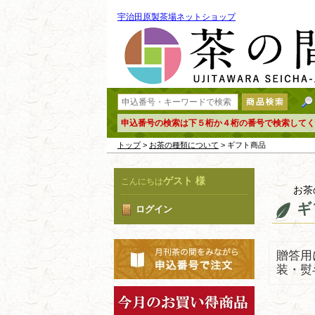
宇治田原製茶場ネットショップ
申込番号の検索は下５桁か４桁の番号で検索してく
トップ
>
お茶の種類について
> ギフト商品
ゲスト 様
こんにちは
お茶
ギ
ログイン
贈答用
装・熨