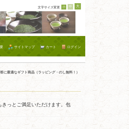
大
中
小
文字サイズ変更
要
サイトマップ
カート
ログイン
答に最適なギフト商品（ラッピング・のし無料！）
もきっとご満足いただけます。包