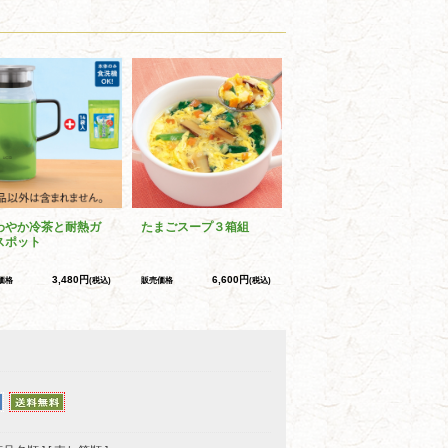
わやか冷茶と耐熱ガ
たまごスープ３箱組
スポット
3,480円
6,600円
価格
(税込)
販売価格
(税込)