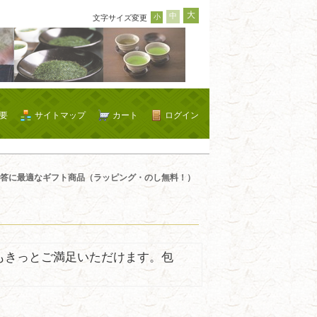
大
中
小
文字サイズ変更
要
サイトマップ
カート
ログイン
答に最適なギフト商品（ラッピング・のし無料！）
もきっとご満足いただけます。包