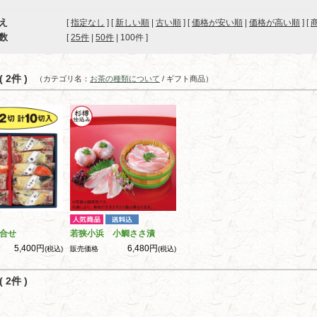
え
[
指定なし
] [
新しい順
|
古い順
] [
価格が安い順
|
価格が高い順
] [
数
[ 
25件
 | 
50件
 | 
100件
 ]
 2件 )
（カテゴリ名：
お茶の種類について
/ ギフト商品）
合せ
若狭小浜 小鯛ささ漬
5,400円
6,480円
(税込)
販売価格
(税込)
 2件 )