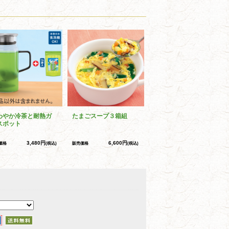
わやか冷茶と耐熱ガ
たまごスープ３箱組
スポット
3,480円
6,600円
価格
(税込)
販売価格
(税込)