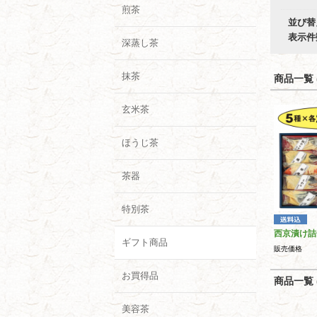
煎茶
並び替
表示件
深蒸し茶
抹茶
商品一覧 (
玄米茶
ほうじ茶
茶器
特別茶
西京漬け詰
ギフト商品
販売価格
お買得品
商品一覧 (
美容茶