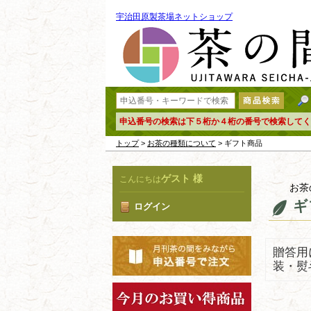
宇治田原製茶場ネットショップ
申込番号の検索は下５桁か４桁の番号で検索してく
トップ
>
お茶の種類について
> ギフト商品
ゲスト 様
こんにちは
お茶
ギ
ログイン
贈答用
装・熨