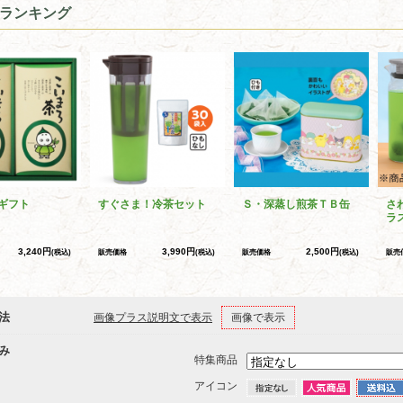
ランキング
ギフト
すぐさま！冷茶セット
Ｓ・深蒸し煎茶ＴＢ缶
さ
ラ
3,240円
3,990円
2,500円
(税込)
販売価格
(税込)
販売価格
(税込)
販売
法
画像プラス説明文で表示
画像で表示
み
特集商品
アイコン