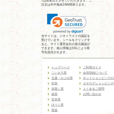
■
は休業日とさせていただきます。ご
注文は年中無休24時間承ります。
当サイトは、ジオトラストの認証を
受けています。シールをクリックす
ると、サイト運営会社の身元確認が
できます。個人情報はSSLにより暗
号化送信されます。
トップページ
ご利用ガイド
こいまろ茶
会員登録について
玉露・かぶせ茶
ネットショッピングの
煎茶
カタログショッピング
深蒸し茶
よくあるご質問
抹茶
お問い合わせ
玄米茶
ほうじ茶
茶器