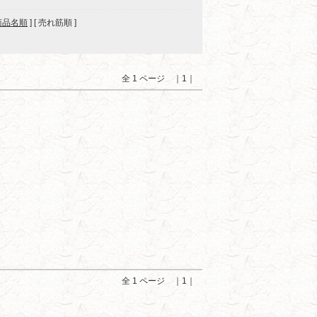
商品名順
] [ 売れ筋順 ]
全 1 ページ ｜1｜
全 1 ページ ｜1｜