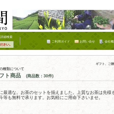
詳細検索
ご利用ガイド
お問い合せ
会社概
ださい。
ギフト、ご贈
の種類について
フト商品
(商品数：30件)
に最適な。お茶のセットを揃えました。上質なお茶は先様
斗等も無料で承ります。お気軽にご用命下さいませ。