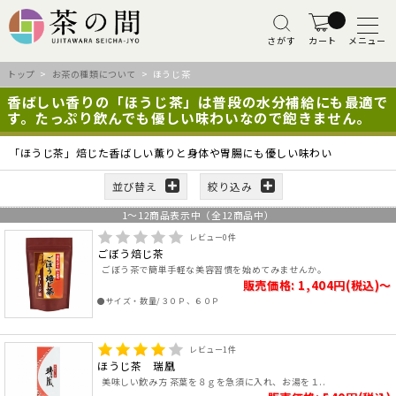
さがす
カート
メニュー
トップ
>
お茶の種類について
> ほうじ茶
香ばしい香りの「ほうじ茶」は普段の水分補給にも最適で
す。たっぷり飲んでも優しい味わいなので飽きません。
「ほうじ茶」焙じた香ばしい薫りと身体や胃腸にも優しい味わい
並び替え
絞り込み
1
～
12
商品表示中（全
12
商品中）
レビュー
0
件
ごぼう焙じ茶
ごぼう茶で簡単手軽な美容習慣を始めてみませんか。
販売価格: 1,404円(税込)～
●サイズ・数量/３０Ｐ、６０Ｐ
レビュー
1
件
ほうじ茶 瑞凰
美味しい飲み方 茶葉を８ｇを急須に入れ、お湯を１..