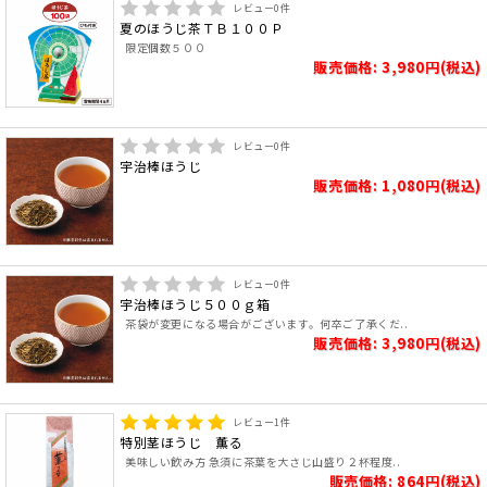
レビュー
0
件
夏のほうじ茶ＴＢ１００Ｐ
限定個数５００
販売価格: 3,980円(税込)
レビュー
0
件
宇治棒ほうじ
販売価格: 1,080円(税込)
レビュー
0
件
宇治棒ほうじ５００ｇ箱
茶袋が変更になる場合がございます。何卒ご了承くだ..
販売価格: 3,980円(税込)
レビュー
1
件
特別茎ほうじ 薫る
美味しい飲み方 急須に茶葉を大さじ山盛り２杯程度..
販売価格: 864円(税込)