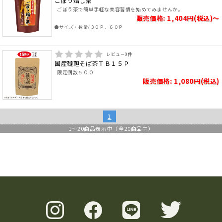
ごぼう焙じ茶
ごぼう茶で簡単手軽な美容習慣を始めてみませんか。
販売価格: 1,404円(税込)～
●サイズ・数量/３０Ｐ、６０Ｐ
レビュー
0
件
国産韃靼そば茶ＴＢ１５Ｐ
限定個数５００
販売価格: 1,080円(税込)
1
1
～
20
商品表示中（全
20
商品中）