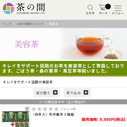
さがす
カート
メニュー
トップ
>
お茶の種類について
> 美容茶
キレイをサポート話題のお茶を美容茶として取扱しており
ます。ごぼう茶・桑の葉茶・黒豆茶等揃いました。
キレイをサポート話題の美容茶
並び替え
絞り込み
1
～
20
商品表示中（全
20
商品中）
レビュー
0
件
〈抹茶入〉秋冬番茶３箱組
販売価格: 9,980円(税込)