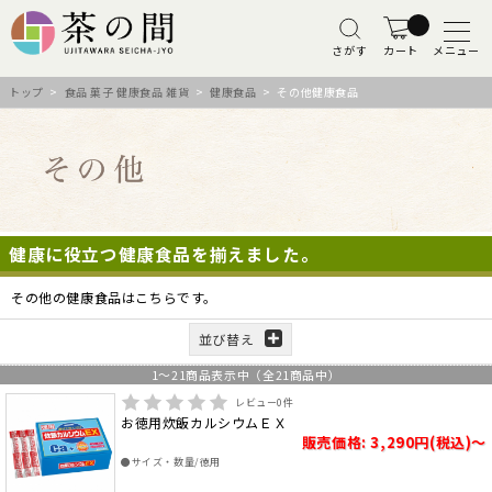
さがす
カート
メニュー
トップ
>
食品 菓子 健康食品 雑貨
>
健康食品
> その他健康食品
健康に役立つ健康食品を揃えました。
その他の健康食品はこちらです。
並び替え
1
～
21
商品表示中（全
21
商品中）
レビュー
0
件
お徳用炊飯カルシウムＥＸ
販売価格: 3,290円(税込)～
●サイズ・数量/徳用