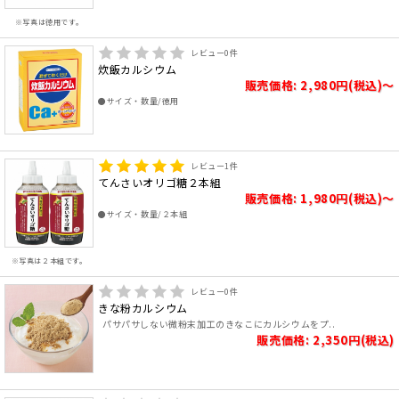
※写真は徳用です。
レビュー
0
件
炊飯カルシウム
販売価格: 2,980円(税込)～
●サイズ・数量/徳用
レビュー
1
件
てんさいオリゴ糖２本組
販売価格: 1,980円(税込)～
●サイズ・数量/２本組
※写真は２本組です。
レビュー
0
件
きな粉カルシウム
パサパサしない微粉末加工のきなこにカルシウムをプ..
販売価格: 2,350円(税込)