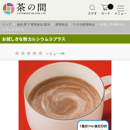
さがす
カート
メニュー
トップ
>
食品 菓子 健康食品 雑貨
>
健康食品
>
その他健康食品
> お試しきな粉カル
シウムＤプラス
お試しきな粉カルシウムＤプラス
レビュー
0
件