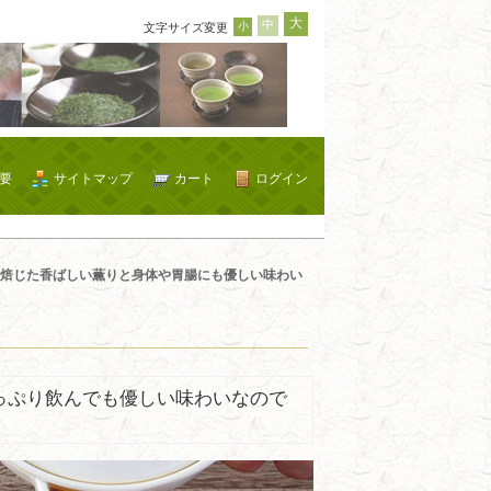
大
中
小
文字サイズ変更
要
サイトマップ
カート
ログイン
焙じた香ばしい薫りと身体や胃腸にも優しい味わい
っぷり飲んでも優しい味わいなので