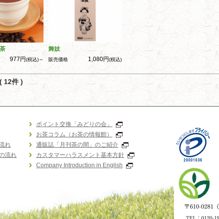
茶
舞妓
977円
1,080円
(税込)～
販売価格
(税込)
 12件 )
ポイント交換「みどりの会」
お茶コラム（お茶の情報館）
流れ
通販誌「月刊茶の間」のご紹介
の流れ
カスタマーハラスメント基本方針
Company Introduction in English