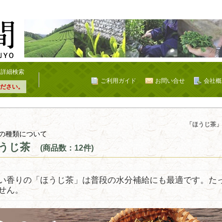
詳細検索
ご利用ガイド
お問い合せ
会社概
ださい。
「ほうじ茶」
の種類について
うじ茶
(商品数：12件)
い香りの「ほうじ茶」は普段の水分補給にも最適です。た
せん。