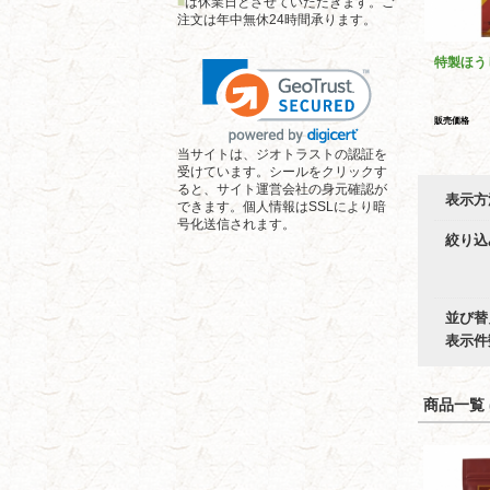
■
は休業日とさせていただきます。ご
注文は年中無休24時間承ります。
特製ほう
販売価格
当サイトは、ジオトラストの認証を
受けています。シールをクリックす
ると、サイト運営会社の身元確認が
表示方
できます。個人情報はSSLにより暗
号化送信されます。
絞り込
並び替
表示件
商品一覧 (