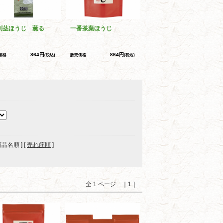
別茎ほうじ 薫る
一番茶葉ほうじ
864円
864円
価格
(税込)
販売価格
(税込)
 商品名順 ] [
売れ筋順
]
全 1 ページ ｜1｜