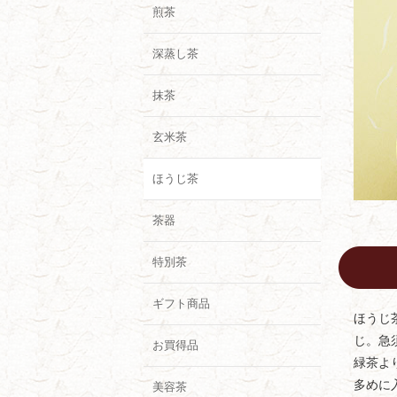
煎茶
深蒸し茶
抹茶
玄米茶
ほうじ茶
茶器
特別茶
ギフト商品
ほうじ
じ。急
お買得品
緑茶よ
多めに
美容茶