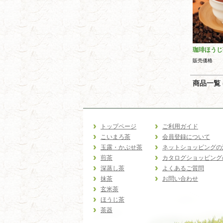
珈琲ほうじ
販売価格
商品一覧 (
トップページ
ご利用ガイド
こいまろ茶
会員登録について
玉露・かぶせ茶
ネットショッピングの
煎茶
カタログショッピング
深蒸し茶
よくあるご質問
抹茶
お問い合わせ
玄米茶
ほうじ茶
茶器