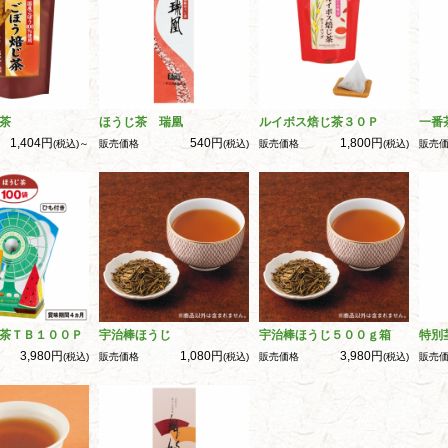
茶
ほうじ茶 瑞凰
ルイボス焙じ茶３０Ｐ
一番
1,404円
540円
1,800円
(税込)～
販売価格
(税込)
販売価格
(税込)
販売
茶ＴＢ１００Ｐ
宇治棒ほうじ
宇治棒ほうじ５００ｇ箱
特別
3,980円
1,080円
3,980円
(税込)
販売価格
(税込)
販売価格
(税込)
販売