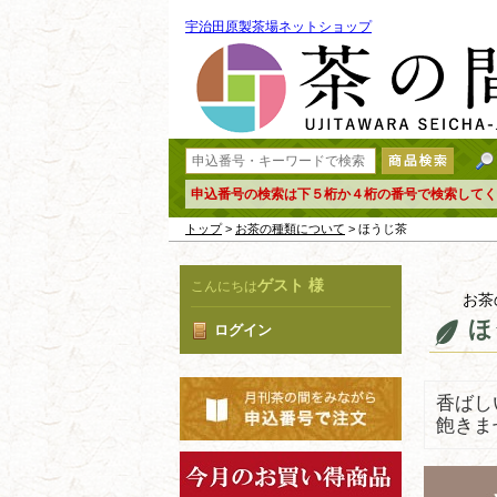
宇治田原製茶場ネットショップ
申込番号の検索は下５桁か４桁の番号で検索してく
トップ
>
お茶の種類について
> ほうじ茶
ゲスト 様
こんにちは
お茶
ほ
ログイン
香ばし
飽きま