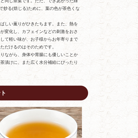
茶と同じ茶葉です。ただ、できあがった緑
器で炒る(焙じる)ために、葉の色が茶色くな
香ばしい薫りがひきたちます。また、熱を
分が変化し、カフェインなどの刺激をおさ
りして軽い味が、お子様からお年寄りまで
いただけるのはそのためです。
ありながら、身体や胃腸にも優しいことか
お茶漬けに、また広く水分補給にぴったり
ント