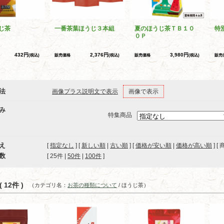
じ茶
一番茶葉ほうじ３本組
夏のほうじ茶ＴＢ１０
特
０Ｐ
432円
2,376円
3,980円
(税込)
販売価格
(税込)
販売価格
(税込)
販売
法
画像プラス説明文で表示
画像で表示
み
特集商品
え
[
指定なし
] [
新しい順
|
古い順
] [
価格が安い順
|
価格が高い順
] [
数
[ 
25件
 | 
50件
 | 
100件
 ]
 12件 )
（カテゴリ名：
お茶の種類について
/ ほうじ茶）