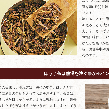
ほうじ茶は、緑
茶を焙(ほう)じ
ります。
焙じることで、
加えることで成
えます。さっぱ
気軽に味わって
ゆたかな薫りが
ら、お食事中や
なのです。
ほうじ茶は熱湯を注ぐ事がポイ
茶の美味しい淹れ方は、緑茶の場合とほとんど同
須に適量の茶葉を入れてお湯を注ぎます。茶葉は、
りも見た目はかさが多いように思われますが、幾分
入れたほうがより薫りがひきたちます。また、でき