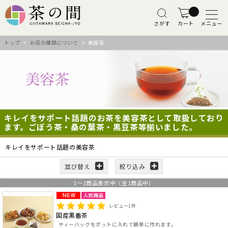
さがす
カート
メニュー
トップ
>
お茶の種類について
> 美容茶
キレイをサポート話題のお茶を美容茶として取扱しており
ます。ごぼう茶・桑の葉茶・黒豆茶等揃いました。
キレイをサポート話題の美容茶
並び替え
絞り込み
1
～
1
商品表示中（全
1
商品中）
レビュー
1
件
国産黒番茶
ティーバッグをポットに入れて簡単に作れます。