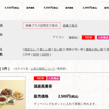
6,530円
9,050円
2,980円
(税込)
販売価格
(税込)
販売価格
(税込)
販売
法
画像プラス説明文で表示
画像で表示
み
アイコン
え
[
指定なし
] [
新しい順
|
古い順
] [ 価格が安い順 |
価格が高い順
] [
数
[ 
25件
 | 
50件
 | 
100件
 ]
 1件 )
（カテゴリ名：
お茶の種類について
/ 美容茶）
国産黒番茶
販売価格
2,500円
(税込)
ティーバッグをポットに入れて簡単に作れます。