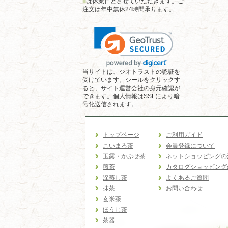
■
は休業日とさせていただきます。ご
注文は年中無休24時間承ります。
当サイトは、ジオトラストの認証を
受けています。シールをクリックす
ると、サイト運営会社の身元確認が
できます。個人情報はSSLにより暗
号化送信されます。
トップページ
ご利用ガイド
こいまろ茶
会員登録について
玉露・かぶせ茶
ネットショッピングの
煎茶
カタログショッピング
深蒸し茶
よくあるご質問
抹茶
お問い合わせ
玄米茶
ほうじ茶
茶器