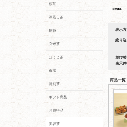
煎茶
販売価格
深蒸し茶
表示方
抹茶
絞り込
玄米茶
ほうじ茶
並び替
表示件
茶器
商品一覧 (
特別茶
ギフト商品
お買得品
美容茶