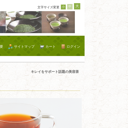
大
中
小
文字サイズ変更
要
サイトマップ
カート
ログイン
キレイをサポート話題の美容茶