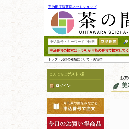
宇治田原製茶場ネットショップ
申込番号の検索は下５桁か４桁の番号で検索してく
トップ
>
お茶の種類について
> 美容茶
ゲスト 様
こんにちは
お茶
美
ログイン