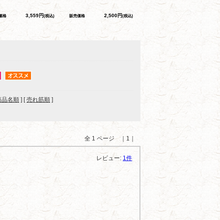
3,559円
2,500円
価格
(税込)
販売価格
(税込)
商品名順
] [
売れ筋順
]
全 1 ページ ｜1｜
レビュー:
1件