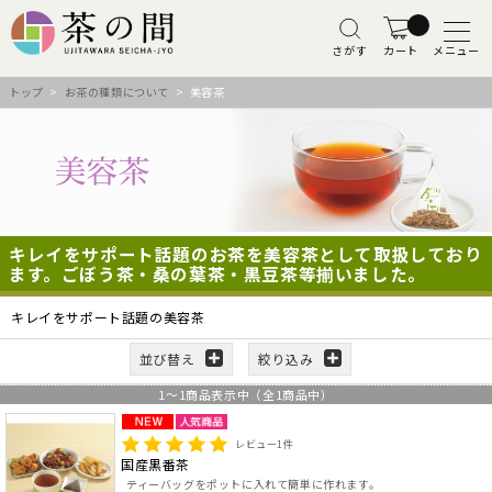
さがす
カート
メニュー
トップ
>
お茶の種類について
> 美容茶
キレイをサポート話題のお茶を美容茶として取扱しており
ます。ごぼう茶・桑の葉茶・黒豆茶等揃いました。
キレイをサポート話題の美容茶
並び替え
絞り込み
1
～
1
商品表示中（全
1
商品中）
レビュー
1
件
国産黒番茶
ティーバッグをポットに入れて簡単に作れます。