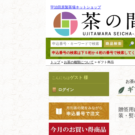
宇治田原製茶場ネットショップ
申込番号の検索は下５桁か４桁の番号で検索してく
トップ
>
お茶の種類について
> ギフト商品
ゲスト 様
こんにちは
お茶
ギ
ログイン
贈答用
装・熨