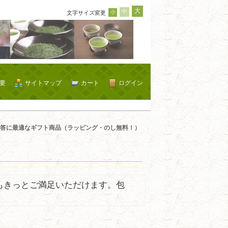
大
中
小
文字サイズ変更
要
サイトマップ
カート
ログイン
答に最適なギフト商品（ラッピング・のし無料！）
もきっとご満足いただけます。包