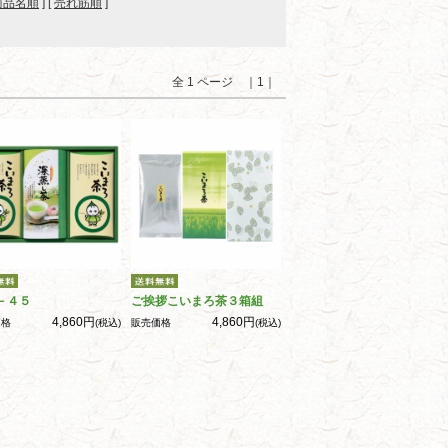
商品名順
] [
売れ筋順
]
全 1 ページ ｜1｜
－４５
ご挨拶こいまろ茶３箱組
4,860円
4,860円
価格
(税込)
販売価格
(税込)