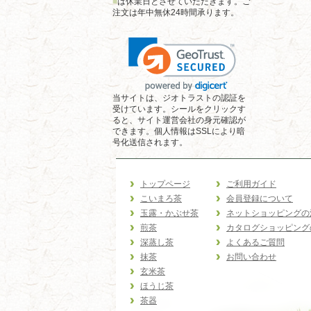
■
は休業日とさせていただきます。ご
注文は年中無休24時間承ります。
当サイトは、ジオトラストの認証を
受けています。シールをクリックす
ると、サイト運営会社の身元確認が
できます。個人情報はSSLにより暗
号化送信されます。
トップページ
ご利用ガイド
こいまろ茶
会員登録について
玉露・かぶせ茶
ネットショッピングの
煎茶
カタログショッピング
深蒸し茶
よくあるご質問
抹茶
お問い合わせ
玄米茶
ほうじ茶
茶器