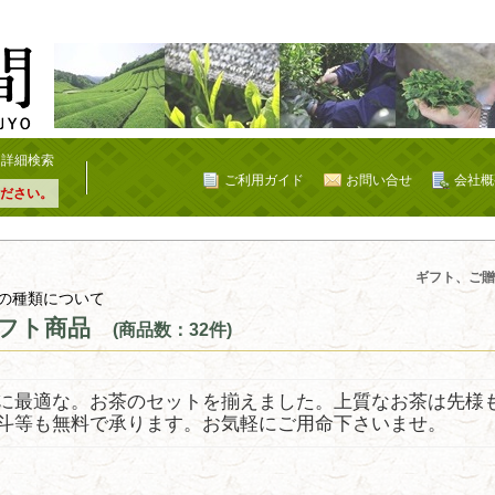
詳細検索
ご利用ガイド
お問い合せ
会社概
ださい。
ギフト、ご贈
の種類について
フト商品
(商品数：32件)
に最適な。お茶のセットを揃えました。上質なお茶は先様
斗等も無料で承ります。お気軽にご用命下さいませ。