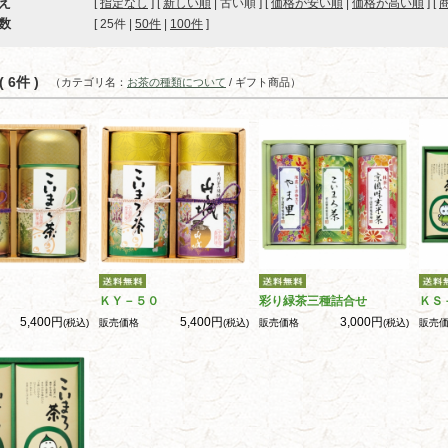
え
[
指定なし
] [
新しい順
| 古い順 ] [
価格が安い順
|
価格が高い順
] [
数
[ 
25件
 | 
50件
 | 
100件
 ]
 6件 )
（カテゴリ名：
お茶の種類について
/ ギフト商品）
ＫＹ－５０
彩り緑茶三種詰合せ
ＫＳ
5,400円
5,400円
3,000円
(税込)
販売価格
(税込)
販売価格
(税込)
販売