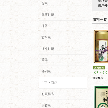
並び替
煎茶
表示件
深蒸し茶
商品一覧 (
抹茶
玄米茶
ほうじ茶
茶器
特別茶
ＫＦ－５０
販売価格
ギフト商品
お買得品
美容茶