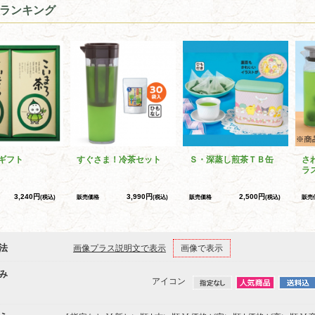
ランキング
ギフト
すぐさま！冷茶セット
Ｓ・深蒸し煎茶ＴＢ缶
さ
ラ
3,240円
3,990円
2,500円
(税込)
販売価格
(税込)
販売価格
(税込)
販売
法
画像プラス説明文で表示
画像で表示
み
アイコン