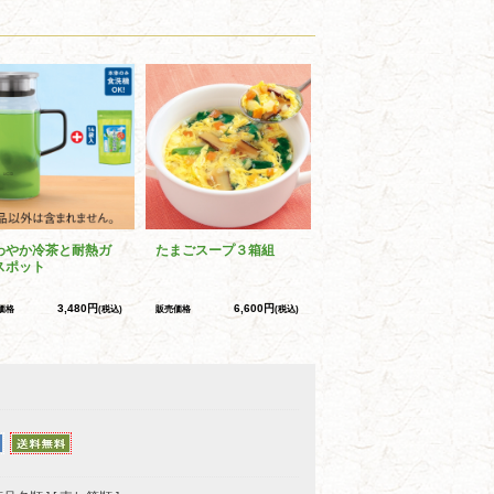
わやか冷茶と耐熱ガ
たまごスープ３箱組
スポット
3,480円
6,600円
価格
(税込)
販売価格
(税込)