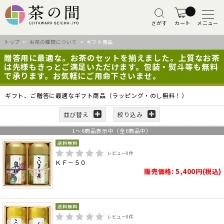
さがす
カート
メニュー
トップ
>
お茶の種類について
> ギフト商品
贈答用に最適な。お茶のセットを揃えました。上質なお茶
は先様もきっとご満足いただけます。包装・熨斗等も無料
で承ります。お気軽にご用命下さいませ。
ギフト、ご贈答に最適なギフト商品（ラッピング・のし無料！）
並び替え
絞り込み
1
～
6
商品表示中（全
6
商品中）
レビュー
0
件
ＫＦ－５０
販売価格: 5,400円(税込)
レビュー
0
件