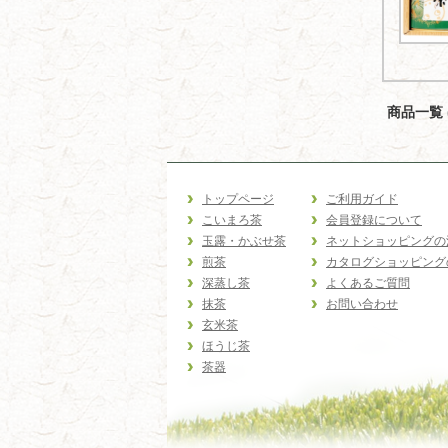
商品一覧 (
トップページ
ご利用ガイド
こいまろ茶
会員登録について
玉露・かぶせ茶
ネットショッピングの
煎茶
カタログショッピング
深蒸し茶
よくあるご質問
抹茶
お問い合わせ
玄米茶
ほうじ茶
茶器