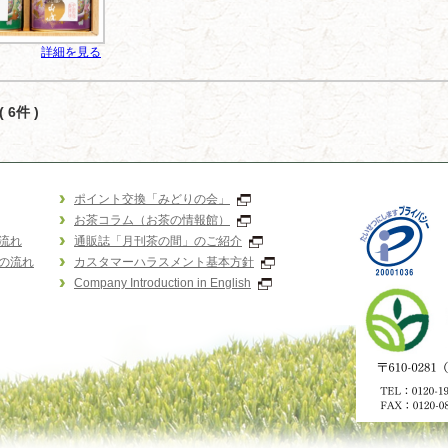
詳細を見る
 6件 )
ポイント交換「みどりの会」
お茶コラム（お茶の情報館）
流れ
通販誌「月刊茶の間」のご紹介
の流れ
カスタマーハラスメント基本方針
Company Introduction in English