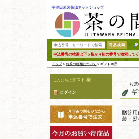
宇治田原製茶場ネットショップ
申込番号の検索は下５桁か４桁の番号で検索してく
トップ
>
お茶の種類について
> ギフト商品
ゲスト 様
こんにちは
お茶
ギ
ログイン
贈答用
装・熨