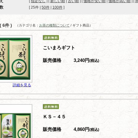
え
[
指定なし
] [
新しい順
|
古い順
] [
価格が安い順
|
価格が高い順
] [
数
[ 
25件
 | 
50件
 | 
100件
 ]
 6件 )
（カテゴリ名：
お茶の種類について
/ ギフト商品）
こいまろギフト
販売価格
3,240円
(税込)
詳細を見る
ＫＳ－４５
販売価格
4,860円
(税込)