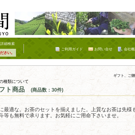
詳細検索
ご利用ガイド
お問い合せ
会社概
ださい。
ギフト、ご贈
の種類について
フト商品
(商品数：30件)
に最適な。お茶のセットを揃えました。上質なお茶は先様
斗等も無料で承ります。お気軽にご用命下さいませ。