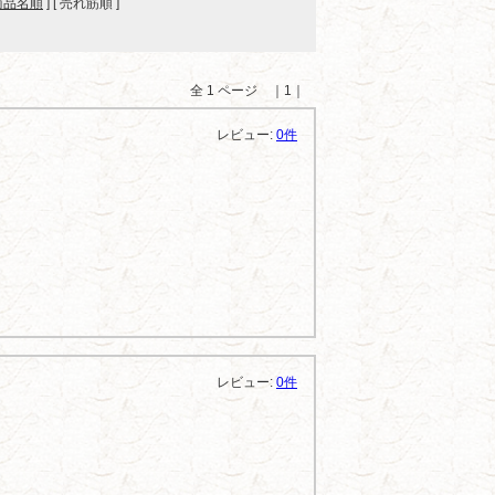
商品名順
] [ 売れ筋順 ]
全 1 ページ ｜1｜
レビュー:
0件
レビュー:
0件