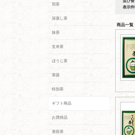
並び替
煎茶
表示件
深蒸し茶
商品一覧 (
抹茶
玄米茶
ほうじ茶
茶器
特別茶
ギフト商品
お買得品
美容茶