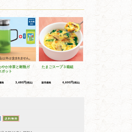
わやか冷茶と耐熱ガ
たまごスープ３箱組
スポット
3,480円
6,600円
価格
(税込)
販売価格
(税込)