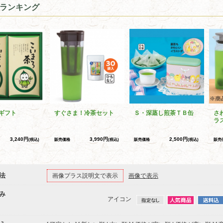
ランキング
ギフト
すぐさま！冷茶セット
Ｓ・深蒸し煎茶ＴＢ缶
さ
ラ
3,240円
3,990円
2,500円
(税込)
販売価格
(税込)
販売価格
(税込)
販売
法
画像プラス説明文で表示
画像で表示
み
アイコン