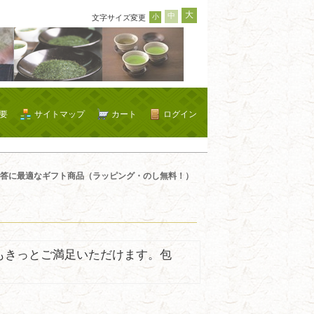
大
中
小
文字サイズ変更
要
サイトマップ
カート
ログイン
答に最適なギフト商品（ラッピング・のし無料！）
もきっとご満足いただけます。包