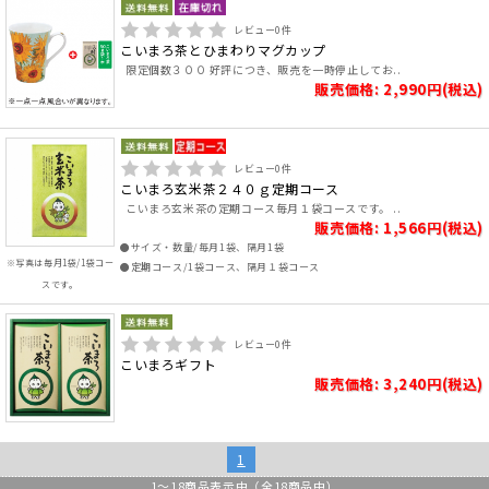
レビュー
0
件
こいまろ茶とひまわりマグカップ
限定個数３００ 好評につき、販売を一時停止してお..
販売価格: 2,990円(税込)
レビュー
0
件
こいまろ玄米茶２４０ｇ定期コース
こいまろ玄米茶の定期コース毎月１袋コースです。 ..
販売価格: 1,566円(税込)
●サイズ・数量/毎月1袋、隔月1袋
※写真は毎月1袋/1袋コー
●定期コース/1袋コース、隔月１袋コース
スです。
レビュー
0
件
こいまろギフト
販売価格: 3,240円(税込)
1
1
～
18
商品表示中（全
18
商品中）