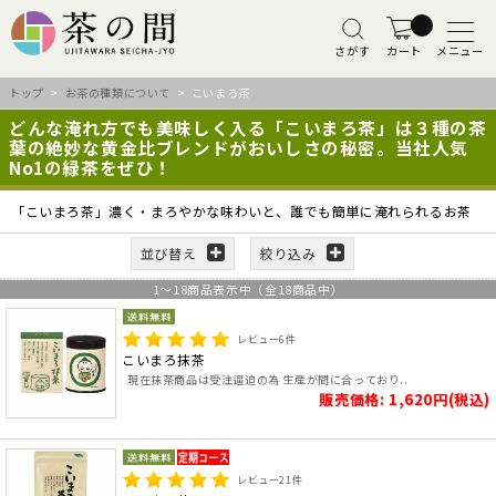
さがす
カート
メニュー
トップ
>
お茶の種類について
> こいまろ茶
どんな淹れ方でも美味しく入る「こいまろ茶」は３種の茶
葉の絶妙な黄金比ブレンドがおいしさの秘密。当社人気
No1の緑茶をぜひ！
「こいまろ茶」濃く・まろやかな味わいと、誰でも簡単に淹れられるお茶
並び替え
絞り込み
1
～
18
商品表示中（全
18
商品中）
レビュー
6
件
こいまろ抹茶
現在抹茶商品は受注逼迫の為 生産が間に合っており..
販売価格: 1,620円(税込)
レビュー
21
件