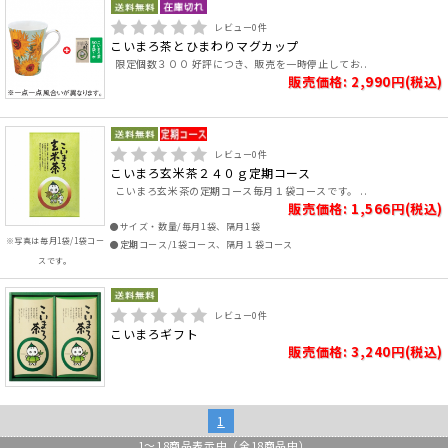
レビュー
0
件
こいまろ茶とひまわりマグカップ
限定個数３００ 好評につき、販売を一時停止してお..
販売価格: 2,990円(税込)
レビュー
0
件
こいまろ玄米茶２４０ｇ定期コース
こいまろ玄米茶の定期コース毎月１袋コースです。 ..
販売価格: 1,566円(税込)
●サイズ・数量/毎月1袋、隔月1袋
※写真は毎月1袋/1袋コー
●定期コース/1袋コース、隔月１袋コース
スです。
レビュー
0
件
こいまろギフト
販売価格: 3,240円(税込)
1
1
～
18
商品表示中（全
18
商品中）