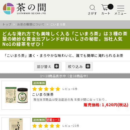
さがす
カート
メニュー
トップ
>
お茶の種類について
> こいまろ茶
どんな淹れ方でも美味しく入る「こいまろ茶」は３種の茶
葉の絶妙な黄金比ブレンドがおいしさの秘密。当社人気
No1の緑茶をぜひ！
「こいまろ茶」濃く・まろやかな味わいと、誰でも簡単に淹れられるお茶
並び替え
絞り込み
1
～
18
商品表示中（全
18
商品中）
レビュー
6
件
こいまろ抹茶
現在抹茶商品は受注逼迫の為 生産が間に合っており..
販売価格: 1,620円(税込)
レビュー
21
件