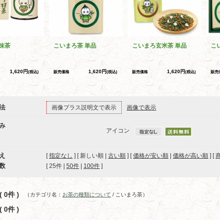
抹茶
こいまろ茶 単品
こいまろ玄米茶 単品
こ
1,620円
1,620円
1,620円
(税込)
販売価格
(税込)
販売価格
(税込)
販売
法
画像プラス説明文で表示
画像で表示
み
アイコン
え
[
指定なし
] [ 新しい順 |
古い順
] [
価格が安い順
|
価格が高い順
] [
数
[ 
25件
 | 
50件
 | 
100件
 ]
 0件 )
（カテゴリ名：
お茶の種類について
/ こいまろ茶）
 0件 )