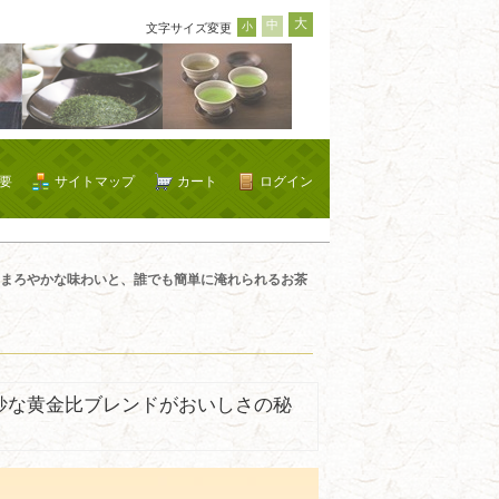
大
中
小
文字サイズ変更
要
サイトマップ
カート
ログイン
まろやかな味わいと、誰でも簡単に淹れられるお茶
妙な黄金比ブレンドがおいしさの秘