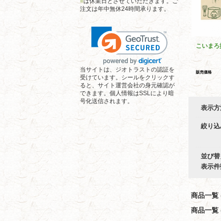
■
は休業日とさせていただきます。ご
注文は年中無休24時間承ります。
こいまろ
当サイトは、ジオトラストの認証を
販売価格
受けています。シールをクリックす
ると、サイト運営会社の身元確認が
できます。個人情報はSSLにより暗
号化送信されます。
表示方
絞り込
並び替
表示件
商品一覧 (
商品一覧 (