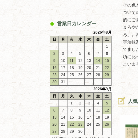
その色
ついて
的にご
営業日カレンダー
まろや
2026年8月
ろ」。
日
月
火
水
木
金
土
宇治抹
1
てまし
2
3
4
5
6
7
8
頃に比
9
10
11
12
13
14
15
こいま
16
17
18
19
20
21
22
23
24
25
26
27
28
29
30
31
2026年9月
日
月
火
水
木
金
土
人気
1
2
3
4
5
6
7
8
9
10
11
12
13
14
15
16
17
18
19
20
21
22
23
24
25
26
27
28
29
30