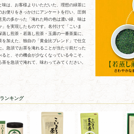
と味は、お客様よりいただいた、理想の緑茶に
のお便りをきっかけにアンケートを行い、圧倒
意見の多かった「淹れた時の色は濃い緑、味は
か」を実現したものです。名付けて「こいま
深蒸し煎茶・若蒸し煎茶・玉露の一番茶葉に、
茶を加えた、独自の「黄金比ブレンド」で仕立
た。急須でお茶を淹れることが当たり前だった
べると、その機会が少なくなっている今こそ、
ろ茶を急須で淹れて、味わってみてください。
ランキング