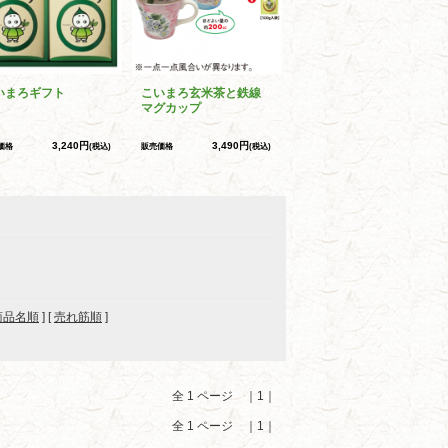
いまろギフト
こいまろ玄米茶と鉄線
マグカップ
3,240円
3,490円
価格
(税込)
販売価格
(税込)
商品名順
] [
売れ筋順
]
全 1 ページ ｜1｜
全 1 ページ ｜1｜