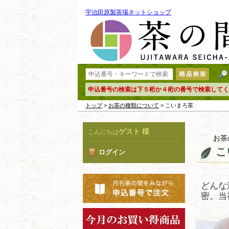
宇治田原製茶場ネットショップ
申込番号の検索は下５桁か４桁の番号で検索してく
トップ
>
お茶の種類について
> こいまろ茶
ゲスト 様
こんにちは
お茶
こ
ログイン
どんな
密。当