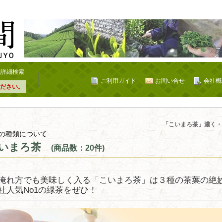
詳細検索
ご利用ガイド
お問い合せ
会社概
ださい。
「こいまろ茶」濃く・
の種類について
いまろ茶
(商品数：20件)
淹れ方でも美味しく入る「こいまろ茶」は３種の茶葉の絶
社人気No1の緑茶をぜひ！