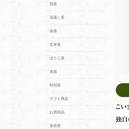
煎茶
深蒸し茶
抹茶
玄米茶
ほうじ茶
茶器
特別茶
ギフト商品
お買得品
美容茶