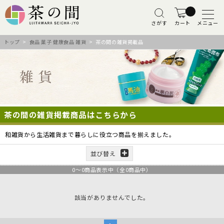
さがす
カート
メニュー
トップ
>
食品 菓子 健康食品 雑貨
> 茶の間の雑貨掲載品
茶の間の雑貨掲載商品はこちらから
和雑貨から生活雑貨まで暮らしに役立つ商品を揃えました。
並び替え
0
～
0
商品表示中（全
0
商品中）
該当がありませんでした。