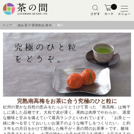
さがす
カート
メニュー
トップ
>
食品 菓子 健康食品 雑貨
> 梅干
完熟南高梅をお茶に合う究極のひと粒に
紀州の豊かな自然の恵みをたっぷりとうけて育った 「南高梅」は梅干
しに適した品種です。大粒で皮が薄く、果肉は肉厚でやわらか。 適度
な酸味と甘みを備えていて最高ランクといわれています。 「お茶と一
緒に食べる甘くておいしいお菓子のような梅干しをつくりたい」 と約
３年もの月日をかけて開発した梅干が＜茶の間のお茶事＞です。酸味
と塩辛さをおさえ、 お茶の味わいを生かす甘みを追求し上品でまろや