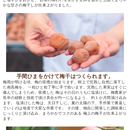
かな甘さの梅干しが出来上がりました。
手間ひまをかけて梅干はつくられます。
梅雨が明ける頃、梅の収穫が始まります。樹上で完熟し自然に落下し
た南高梅を、 一粒ひと粒丁寧に手で拾います。完熟した果実はすぐに
傷んでしまうため、収穫した 梅はその日のうちに塩漬けに。梅農家が
長年の経験と技術で漬け具合が均一になるよう、 約１か月間漬け込み
ます。 塩漬けした梅は、天日干しに。夏の太陽の下、手作業で裏返し
ていくのは地道で大変な作業です。 その後、独自に開発した調味液に
じっくりと漬け込み、まろやかでコクのある 極上の梅干が出来上がり
ます。