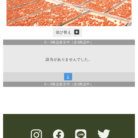
並び替え
0
～
0
商品表示中（全
0
商品中）
該当がありませんでした。
1
0
～
0
商品表示中（全
0
商品中）