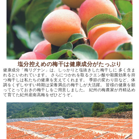
塩分控えめの梅干は健康成分がたっぷり
健康成分「梅リグナン」は、しっかりと塩抜きした梅干しに 多く含ま
れるといわれています。 さらにつかれを取るクエン酸や殺菌効果を持
つ梅干しは私たちの健康を支えてくれます。 季節の変わり目など、体
調をくずしやすい時期は栄養満点の梅干しが大活躍。 皆様の健康を願
ってとっておきの梅干しをご用意しました。 紀州の梅農家が丹精込め
て育てた紀州産南高梅をぜひどうぞ。