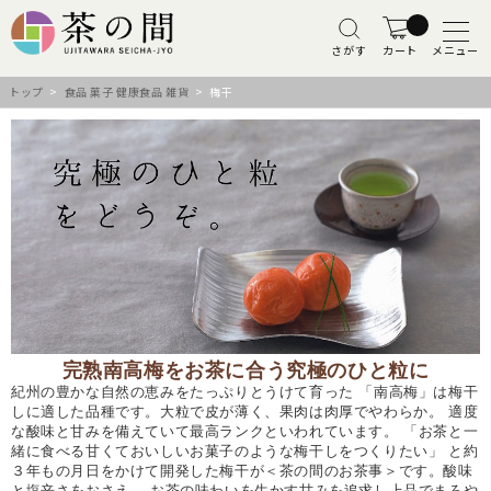
さがす
カート
メニュー
トップ
>
食品 菓子 健康食品 雑貨
> 梅干
完熟南高梅をお茶に合う究極のひと粒に
紀州の豊かな自然の恵みをたっぷりとうけて育った 「南高梅」は梅干
しに適した品種です。大粒で皮が薄く、果肉は肉厚でやわらか。 適度
な酸味と甘みを備えていて最高ランクといわれています。 「お茶と一
緒に食べる甘くておいしいお菓子のような梅干しをつくりたい」 と約
３年もの月日をかけて開発した梅干が＜茶の間のお茶事＞です。酸味
と塩辛さをおさえ、 お茶の味わいを生かす甘みを追求し上品でまろや