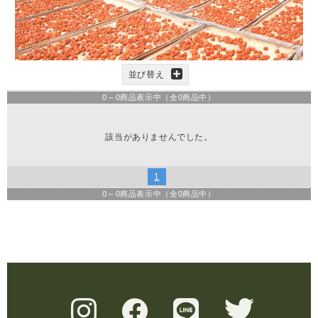
並び替え
0
～
0
商品表示中（全
0
商品中）
該当がありませんでした。
1
0
～
0
商品表示中（全
0
商品中）