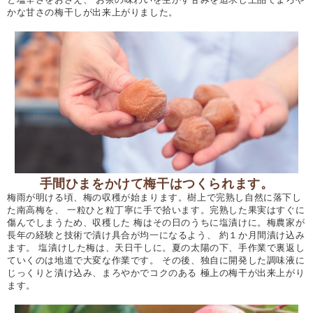
かな甘さの梅干しが出来上がりました。
手間ひまをかけて梅干はつくられます。
梅雨が明ける頃、梅の収穫が始まります。樹上で完熟し自然に落下し
た南高梅を、 一粒ひと粒丁寧に手で拾います。完熟した果実はすぐに
傷んでしまうため、収穫した 梅はその日のうちに塩漬けに。梅農家が
長年の経験と技術で漬け具合が均一になるよう、 約１か月間漬け込み
ます。 塩漬けした梅は、天日干しに。夏の太陽の下、手作業で裏返し
ていくのは地道で大変な作業です。 その後、独自に開発した調味液に
じっくりと漬け込み、まろやかでコクのある 極上の梅干が出来上がり
ます。