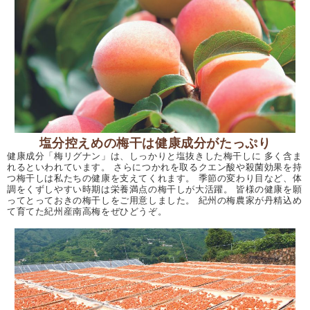
塩分控えめの梅干は健康成分がたっぷり
健康成分「梅リグナン」は、しっかりと塩抜きした梅干しに 多く含ま
れるといわれています。 さらにつかれを取るクエン酸や殺菌効果を持
つ梅干しは私たちの健康を支えてくれます。 季節の変わり目など、体
調をくずしやすい時期は栄養満点の梅干しが大活躍。 皆様の健康を願
ってとっておきの梅干しをご用意しました。 紀州の梅農家が丹精込め
て育てた紀州産南高梅をぜひどうぞ。