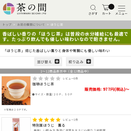
さがす
カート
メニュー
トップ
>
お茶の種類について
> ほうじ茶
香ばしい香りの「ほうじ茶」は普段の水分補給にも最適で
す。たっぷり飲んでも優しい味わいなので飽きません。
「ほうじ茶」焙じた香ばしい薫りと身体や胃腸にも優しい味わい
並び替え
絞り込み
1
～
12
商品表示中（全
12
商品中）
レビュー
0
件
珈琲ほうじ茶
販売価格: 977円(税込)～
●サイズ・数量/２０Ｐ、５０Ｐ
※写真は２０Ｐです。
レビュー
1
件
特別茎ほうじ 薫る
美味しい飲み方 急須に茶葉を大さじ山盛り２杯程度..