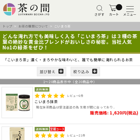
さがす
カート
メニュー
トップ
>
お茶の種類について
> こいまろ茶
どんな淹れ方でも美味しく入る「こいまろ茶」は３種の茶
葉の絶妙な黄金比ブレンドがおいしさの秘密。当社人気
No1の緑茶をぜひ！
「こいまろ茶」濃く・まろやかな味わいと、誰でも簡単に淹れられるお茶
並び替え
絞り込み
1
～
20
商品表示中（全
20
商品中）
レビュー
6
件
こいまろ抹茶
現在抹茶商品は受注逼迫の為 生産が間に合っており..
販売価格: 1,620円(税込)
レビュー
21
件