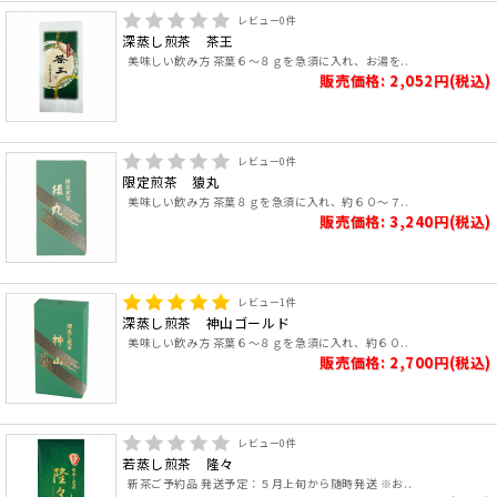
レビュー
0
件
深蒸し煎茶 茶王
美味しい飲み方 茶葉６～８ｇを急須に入れ、お湯を..
販売価格: 2,052円(税込)
レビュー
0
件
限定煎茶 猿丸
美味しい飲み方 茶葉８ｇを急須に入れ、約６０～７..
販売価格: 3,240円(税込)
レビュー
1
件
深蒸し煎茶 神山ゴールド
美味しい飲み方 茶葉６～８ｇを急須に入れ、約６０..
販売価格: 2,700円(税込)
レビュー
0
件
若蒸し煎茶 隆々
新茶ご予約品 発送予定：５月上旬から随時発送 ※お..