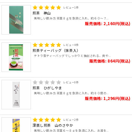
レビュー
1
件
煎茶 神山
美味しい飲み方 茶葉８ｇを急須に入れ、約６０～７..
販売価格: 2,160円(税込)
レビュー
4
件
煎茶ティーバッグ（抹茶入）
テトラ型ティーバッグでしっかりと抽出される、爽や..
販売価格: 864円(税込)
レビュー
0
件
煎茶 ひがしやま
美味しい飲み方 茶葉８ｇを急須に入れ、約８０度の..
販売価格: 1,296円(税込)
レビュー
2
件
深蒸し煎茶 山のさやか
美味しい飲み方 茶葉６～８ｇを急須に入れ、お湯を..