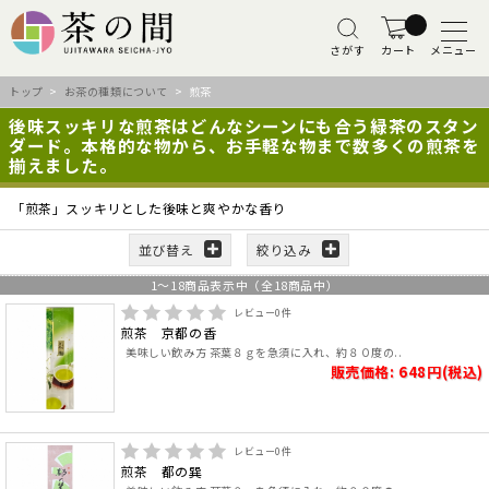
さがす
カート
メニュー
トップ
>
お茶の種類について
> 煎茶
後味スッキリな煎茶はどんなシーンにも合う緑茶のスタン
ダード。本格的な物から、お手軽な物まで数多くの煎茶を
揃えました。
「煎茶」スッキリとした後味と爽やかな香り
並び替え
絞り込み
1
～
18
商品表示中（全
18
商品中）
レビュー
0
件
煎茶 京都の香
美味しい飲み方 茶葉８ｇを急須に入れ、約８０度の..
販売価格: 648円(税込)
レビュー
0
件
煎茶 都の巽