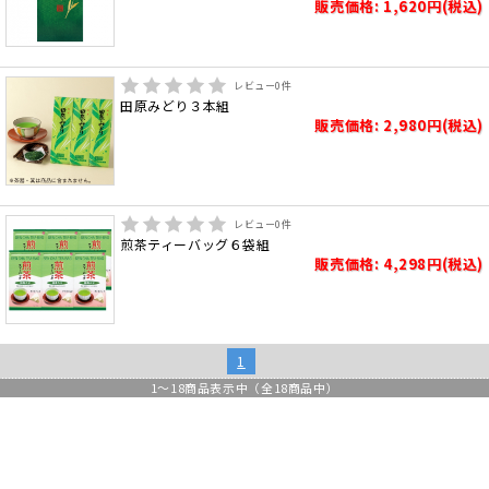
販売価格: 1,620円(税込)
レビュー
0
件
田原みどり３本組
販売価格: 2,980円(税込)
レビュー
0
件
煎茶ティーバッグ６袋組
販売価格: 4,298円(税込)
1
1
～
18
商品表示中（全
18
商品中）