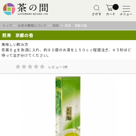
さがす
カート
メニュー
トップ
>
お茶の種類について
>
煎茶
> 煎茶 京都の香
煎茶 京都の香
美味しい飲み方
茶葉８ｇを急須に入れ、約８０度のお湯を１５０ｃｃ程度注ぎ、４５秒ほど
待って注ぎ分けてください。
レビュー
0
件