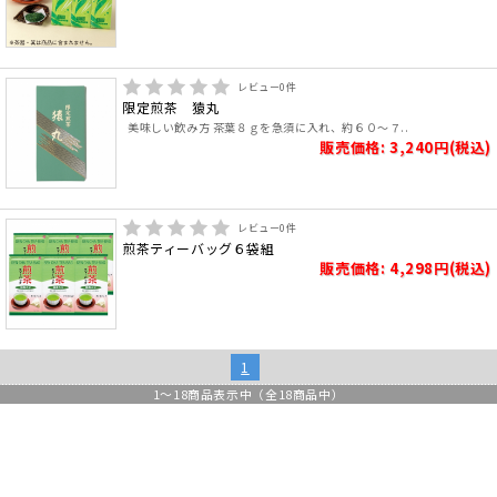
レビュー
0
件
限定煎茶 猿丸
美味しい飲み方 茶葉８ｇを急須に入れ、約６０～７..
販売価格: 3,240円(税込)
レビュー
0
件
煎茶ティーバッグ６袋組
販売価格: 4,298円(税込)
1
1
～
18
商品表示中（全
18
商品中）