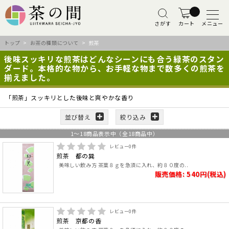
さがす
カート
メニュー
トップ
>
お茶の種類について
> 煎茶
後味スッキリな煎茶はどんなシーンにも合う緑茶のスタン
ダード。本格的な物から、お手軽な物まで数多くの煎茶を
揃えました。
「煎茶」スッキリとした後味と爽やかな香り
並び替え
絞り込み
1
～
18
商品表示中（全
18
商品中）
レビュー
0
件
煎茶 都の巽
美味しい飲み方 茶葉８ｇを急須に入れ、約８０度の..
販売価格: 540円(税込)
レビュー
0
件
煎茶 京都の香