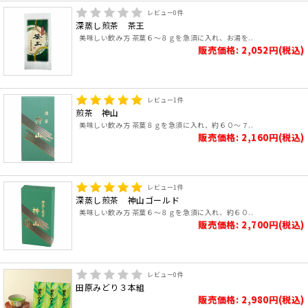
レビュー
0
件
深蒸し煎茶 茶王
美味しい飲み方 茶葉６～８ｇを急須に入れ、お湯を..
販売価格: 2,052円(税込)
レビュー
1
件
煎茶 神山
美味しい飲み方 茶葉８ｇを急須に入れ、約６０～７..
販売価格: 2,160円(税込)
レビュー
1
件
深蒸し煎茶 神山ゴールド
美味しい飲み方 茶葉６～８ｇを急須に入れ、約６０..
販売価格: 2,700円(税込)
レビュー
0
件
田原みどり３本組
販売価格: 2,980円(税込)