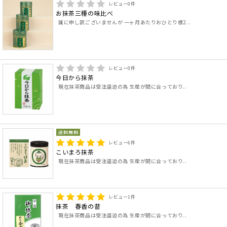
レビュー
0
件
お抹茶三種の味比べ
誠に申し訳ございませんが 一ヶ月あたりおひとり様2..
レビュー
0
件
今日から抹茶
現在抹茶商品は受注逼迫の為 生産が間に合っており..
レビュー
6
件
こいまろ抹茶
現在抹茶商品は受注逼迫の為 生産が間に合っており..
レビュー
1
件
抹茶 春香の昔
現在抹茶商品は受注逼迫の為 生産が間に合っており..