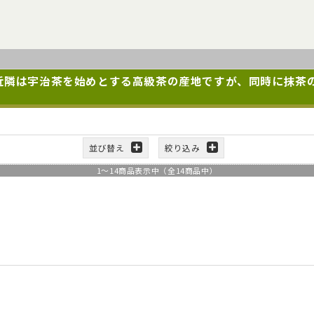
近隣は宇治茶を始めとする高級茶の産地ですが、同時に抹茶
。
並び替え
絞り込み
1
～
14
商品表示中（全
14
商品中）