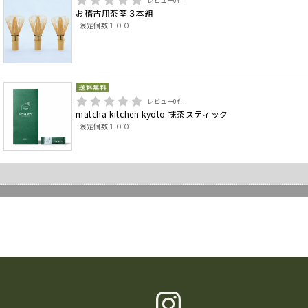
レビュー
0
件
お稽古用茶筌３本組
限定個数１００
レビュー
0
件
matcha kitchen kyoto 抹茶スティック
限定個数１００