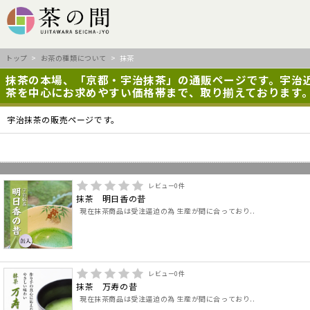
トップ
>
お茶の種類について
> 抹茶
抹茶の本場、「京都・宇治抹茶」の通販ページです。宇治
茶を中心にお求めやすい価格帯まで、取り揃えております
宇治抹茶の販売ページです。
レビュー
0
件
抹茶 明日香の昔
現在抹茶商品は受注逼迫の為 生産が間に合っており..
レビュー
0
件
抹茶 万寿の昔
現在抹茶商品は受注逼迫の為 生産が間に合っており..