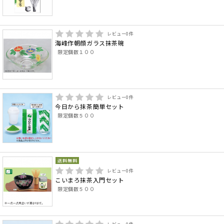
レビュー
0
件
海峰作朝顔ガラス抹茶碗
限定個数１００
レビュー
0
件
今日から抹茶簡単セット
限定個数５００
レビュー
0
件
こいまろ抹茶入門セット
限定個数５００